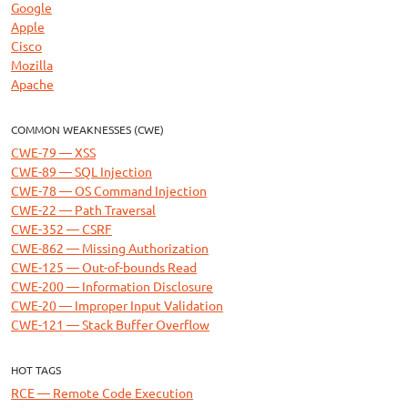
Google
Apple
Cisco
Mozilla
Apache
COMMON WEAKNESSES (CWE)
CWE-79 — XSS
CWE-89 — SQL Injection
CWE-78 — OS Command Injection
CWE-22 — Path Traversal
CWE-352 — CSRF
CWE-862 — Missing Authorization
CWE-125 — Out-of-bounds Read
CWE-200 — Information Disclosure
CWE-20 — Improper Input Validation
CWE-121 — Stack Buffer Overflow
HOT TAGS
RCE — Remote Code Execution