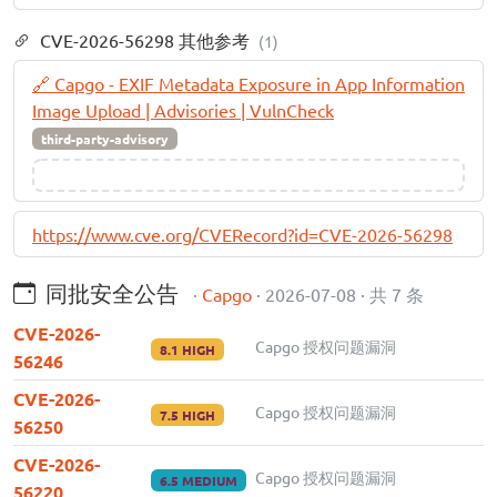
CVE-2026-56298 其他参考
(1)
🔗 Capgo - EXIF Metadata Exposure in App Information
Image Upload | Advisories | VulnCheck
third-party-advisory
https://www.cve.org/CVERecord?id=CVE-2026-56298
同批安全公告
·
Capgo
· 2026-07-08 · 共 7 条
CVE-2026-
Capgo 授权问题漏洞
8.1 HIGH
56246
CVE-2026-
Capgo 授权问题漏洞
7.5 HIGH
56250
CVE-2026-
Capgo 授权问题漏洞
6.5 MEDIUM
56220