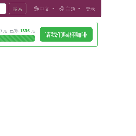
中文
主题
登录
搜索
0 元 · 已筹:
1336
元
请我们喝杯咖啡