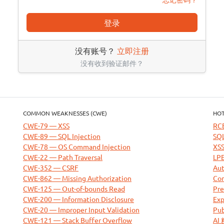
登录
没有账号？
立即注册
没有收到验证邮件？
COMMON WEAKNESSES (CWE)
HOT
CWE-79 — XSS
RC
CWE-89 — SQL Injection
SQL
CWE-78 — OS Command Injection
XSS
CWE-22 — Path Traversal
LPE
CWE-352 — CSRF
Aut
CWE-862 — Missing Authorization
Com
CWE-125 — Out-of-bounds Read
Pre
CWE-200 — Information Disclosure
Exp
CWE-20 — Improper Input Validation
Pub
CWE-121 — Stack Buffer Overflow
AI