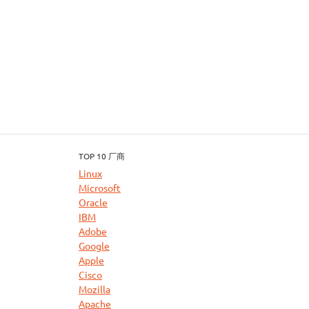
TOP 10 厂商
Linux
Microsoft
Oracle
IBM
Adobe
Google
Apple
Cisco
Mozilla
Apache