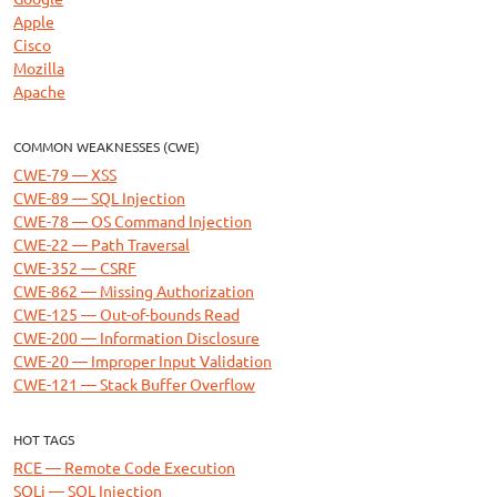
Apple
Cisco
Mozilla
Apache
COMMON WEAKNESSES (CWE)
CWE-79 — XSS
CWE-89 — SQL Injection
CWE-78 — OS Command Injection
CWE-22 — Path Traversal
CWE-352 — CSRF
CWE-862 — Missing Authorization
CWE-125 — Out-of-bounds Read
CWE-200 — Information Disclosure
CWE-20 — Improper Input Validation
CWE-121 — Stack Buffer Overflow
HOT TAGS
RCE — Remote Code Execution
SQLi — SQL Injection