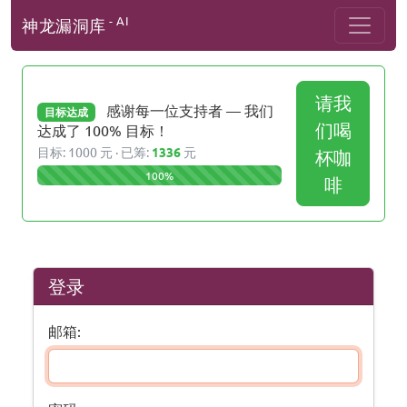
- AI
神龙漏洞库
请我
感谢每一位支持者 — 我们
目标达成
们喝
达成了 100% 目标！
目标: 1000 元 · 已筹:
1336
元
杯咖
100%
啡
登录
邮箱: