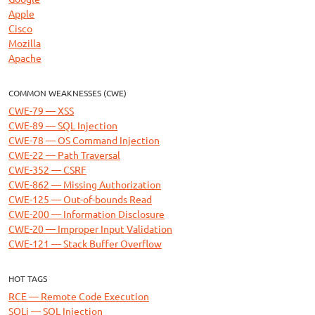
Apple
Cisco
Mozilla
Apache
COMMON WEAKNESSES (CWE)
CWE-79 — XSS
CWE-89 — SQL Injection
CWE-78 — OS Command Injection
CWE-22 — Path Traversal
CWE-352 — CSRF
CWE-862 — Missing Authorization
CWE-125 — Out-of-bounds Read
CWE-200 — Information Disclosure
CWE-20 — Improper Input Validation
CWE-121 — Stack Buffer Overflow
HOT TAGS
RCE — Remote Code Execution
SQLi — SQL Injection