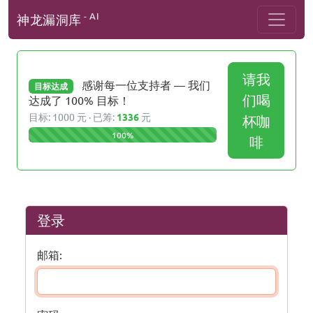
- AI
神龙漏洞库
请我
感谢每一位支持者 — 我们
目标达成
们喝
达成了 100% 目标！
目标: 1000 元 · 已筹:
1336
元
杯咖
100%
啡
登录
邮箱: