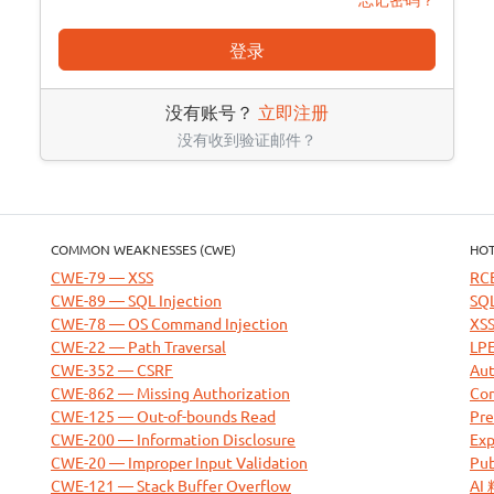
登录
没有账号？
立即注册
没有收到验证邮件？
COMMON WEAKNESSES (CWE)
HOT
CWE-79 — XSS
RC
CWE-89 — SQL Injection
SQL
CWE-78 — OS Command Injection
XSS
CWE-22 — Path Traversal
LPE
CWE-352 — CSRF
Aut
CWE-862 — Missing Authorization
Com
CWE-125 — Out-of-bounds Read
Pre
CWE-200 — Information Disclosure
Exp
CWE-20 — Improper Input Validation
Pub
CWE-121 — Stack Buffer Overflow
AI