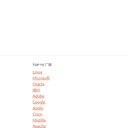
TOP 10 厂商
Linux
Microsoft
Oracle
IBM
Adobe
Google
Apple
Cisco
Mozilla
Apache