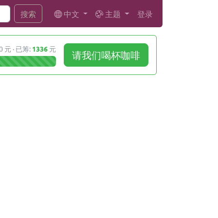
中文
主题
登录
搜索
0 元 · 已筹:
1336
元
请我们喝杯咖啡