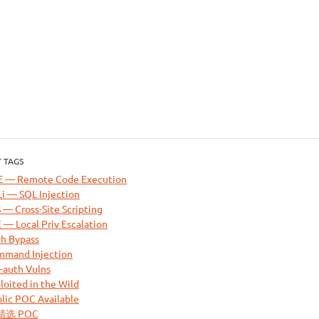
 TAGS
E — Remote Code Execution
i — SQL Injection
 — Cross-Site Scripting
 — Local Priv Escalation
h Bypass
mand Injection
-auth Vulns
loited in the Wild
lic POC Available
 精选 POC