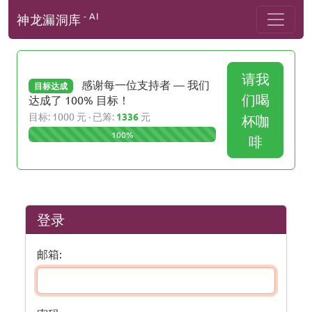
- AI
神龙漏洞库
请我
感谢每一位支持者 — 我们
目标达成
们喝
达成了 100% 目标！
目标: 1000 元 · 已筹:
1336
元
杯咖
100%
啡
登录
邮箱: