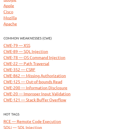
Apple
Cisco
Mozilla
Apache
COMMON WEAKNESSES (CWE)
CWE-79 — XSS
CWE-89 — SQL Injection
CWE-78 — OS Command Injection
CWE-22 — Path Traversal
CWE-352 — CSRF
CWE-862 — Missing Authorization
CWE-125 — Out-of-bounds Read
CWE-200 — Information Disclosure
CWE-20 — Improper Input Validation
CWE-121 — Stack Buffer Overflow
HOT TAGS
RCE — Remote Code Execution
SQLi — SQL Injection