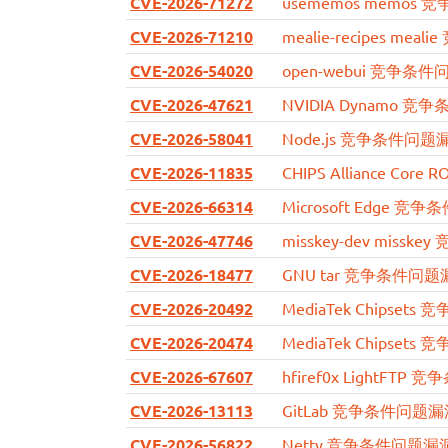
CVE-2026-71272
usememos memos
CVE-2026-71210
mealie-recipes me
CVE-2026-54020
open-webui 竞争条
CVE-2026-47621
NVIDIA Dynamo 
CVE-2026-58041
Node.js 竞争条件问
CVE-2026-11835
CHIPS Alliance C
CVE-2026-66314
Microsoft Edge 
CVE-2026-47746
misskey-dev miss
CVE-2026-18477
GNU tar 竞争条件问
CVE-2026-20492
MediaTek Chipse
CVE-2026-20474
MediaTek Chipse
CVE-2026-67607
hfiref0x LightFT
CVE-2026-13113
GitLab 竞争条件问题
CVE-2026-56822
Netty 竞争条件问题漏