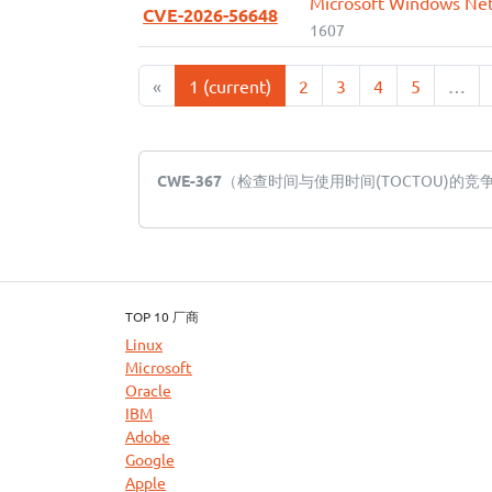
Microsoft Windows
CVE-2026-56648
1607
«
1
(current)
2
3
4
5
…
CWE-367
（检查时间与使用时间(TOCTOU)的竞
TOP 10 厂商
Linux
Microsoft
Oracle
IBM
Adobe
Google
Apple