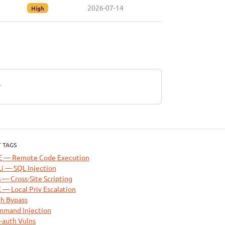
2026-07-14
High
洞。
 TAGS
E — Remote Code Execution
i — SQL Injection
 — Cross-Site Scripting
 — Local Priv Escalation
h Bypass
mand Injection
-auth Vulns