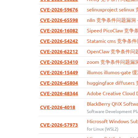
CVE-2026-59676
selinuxproject se
CVE-2026-65598
n8n 竞争条件问题漏洞
CVE-2026-16082
Sipeed PicoClaw
CVE-2026-54242
Statamic cms 竞争
CVE-2026-62212
OpenClaw 竞争条件
CVE-2026-53410
zoom 竞争条件问题漏
CVE-2026-15449
illumos illumos-g
CVE-2026-45804
huggingface diffu
CVE-2026-48344
Adobe Creative Cl
BlackBerry QNX Sof
CVE-2026-4018
Software Development Pl
Microsoft Windows 
CVE-2026-57973
for Linux (WSL2)