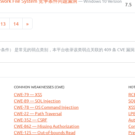
 Network File System 竞争条件问题漏洞
— Windows 10 Version
7.5
13
14
»
争条件） 是常见的弱点类别，本平台收录该类弱点关联的 409 条 CVE 漏
COMMON WEAKNESSES (CWE)
HOT
CWE-79 — XSS
RC
CWE-89 — SQL Injection
SQL
CWE-78 — OS Command Injection
XSS
CWE-22 — Path Traversal
LPE
CWE-352 — CSRF
Aut
CWE-862 — Missing Authorization
Com
CWE-125 — Out-of-bounds Read
Pre