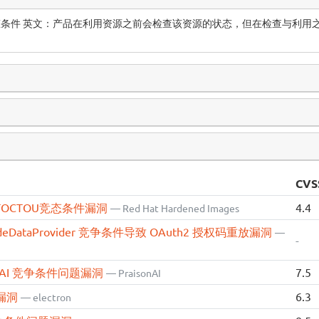
OU）竞态条件 英文：产品在利用资源之前会检查该资源的状态，但在检查与
CVS
files TOCTOU竞态条件漏洞
4.4
— Red Hat Hardened Images
eCodeDataProvider 竞争条件导致 OAuth2 授权码重放漏洞
—
-
aisonAI 竞争条件问题漏洞
7.5
— PraisonAI
题漏洞
6.3
— electron