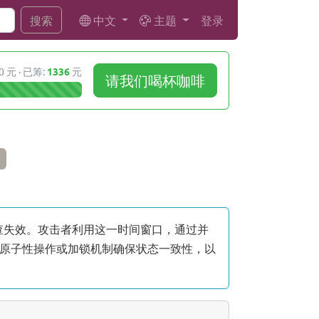
中文
主题
登录
搜索
0 元 · 已筹:
1336
元
请我们喝杯咖啡
检查失效。攻击者利用这一时间窗口，通过并
原子性操作或加锁机制确保状态一致性，以