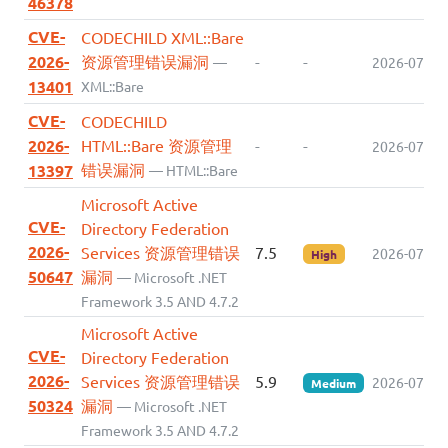
46378
CVE-
CODECHILD XML::Bare
2026-
资源管理错误漏洞
-
-
—
2026-07-16
13401
XML::Bare
CVE-
CODECHILD
2026-
HTML::Bare 资源管理
-
-
2026-07-16
错误漏洞
13397
— HTML::Bare
Microsoft Active
CVE-
Directory Federation
2026-
Services 资源管理错误
7.5
2026-07-14
High
50647
漏洞
— Microsoft .NET
Framework 3.5 AND 4.7.2
Microsoft Active
CVE-
Directory Federation
2026-
Services 资源管理错误
5.9
2026-07-14
Medium
50324
漏洞
— Microsoft .NET
Framework 3.5 AND 4.7.2