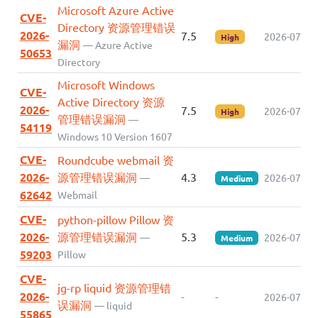
Microsoft Azure Active
CVE-
Directory 资源管理错误
2026-
7.5
2026-07-14
High
漏洞
— Azure Active
50653
Directory
Microsoft Windows
CVE-
Active Directory 资源
2026-
7.5
2026-07-14
High
管理错误漏洞
—
54119
Windows 10 Version 1607
CVE-
Roundcube webmail 资
2026-
源管理错误漏洞
4.3
—
2026-07-14
Medium
62642
Webmail
CVE-
python-pillow Pillow 资
2026-
源管理错误漏洞
5.3
—
2026-07-14
Medium
59203
Pillow
CVE-
jg-rp liquid 资源管理错
2026-
-
-
2026-07-09
误漏洞
— liquid
55865