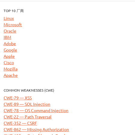
TOP 10 厂商
Linux
Microsoft
Oracle
IBM
Adobe
Google
Apple
Cisco
Mozilla
Apache
COMMON WEAKNESSES (CWE)
CWE-79 — XSS
CWE-89 — SQL Injection
CWE-78 — OS Command Injection
CWE-22 — Path Traversal
CWE-352 — CSRF
CWE-862 — Missing Authorization