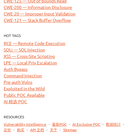
CWE-125 — Out-of-bounds Read
CWE-200 — Information Disclosure
CWE-20 — Improper Input Validation
CWE-121 — Stack Buffer Overflow
HOT TAGS
RCE — Remote Code Execution
SQLi — SQL Injection
XSS — Cross-Site Scripting
LPE — Local Priv Escalation
Auth Bypass
Command Injection
Pre-auth Vulns
Exploited in the Wild
Public POC Available
AI 精选 POC
RESOURCES
Vulnerability Intelligence
·
最新POC
·
AI Exclusive POC
·
数据统计
·
定价
·
购买
·
API 文档
·
关于
·
Sitemap