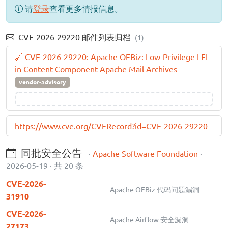
请
登录
查看更多情报信息。
CVE-2026-29220 邮件列表归档
(1)
🔗 CVE-2026-29220: Apache OFBiz: Low-Privilege LFI
in Content Component-Apache Mail Archives
vendor-advisory
https://www.cve.org/CVERecord?id=CVE-2026-29220
同批安全公告
·
Apache Software Foundation
·
2026-05-19 · 共 20 条
CVE-2026-
Apache OFBiz 代码问题漏洞
31910
CVE-2026-
Apache Airflow 安全漏洞
27173