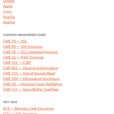
Google
Apple
Cisco
Mozilla
Apache
COMMON WEAKNESSES (CWE)
CWE-79 — XSS
CWE-89 — SQL Injection
CWE-78 — OS Command Injection
CWE-22 — Path Traversal
CWE-352 — CSRF
CWE-862 — Missing Authorization
CWE-125 — Out-of-bounds Read
CWE-200 — Information Disclosure
CWE-20 — Improper Input Validation
CWE-121 — Stack Buffer Overflow
HOT TAGS
RCE — Remote Code Execution
SQLi — SQL Injection