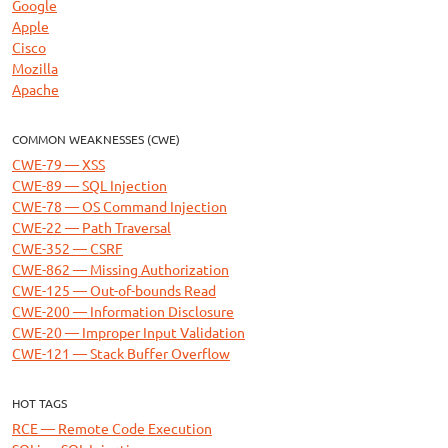
Google
Apple
Cisco
Mozilla
Apache
COMMON WEAKNESSES (CWE)
CWE-79 — XSS
CWE-89 — SQL Injection
CWE-78 — OS Command Injection
CWE-22 — Path Traversal
CWE-352 — CSRF
CWE-862 — Missing Authorization
CWE-125 — Out-of-bounds Read
CWE-200 — Information Disclosure
CWE-20 — Improper Input Validation
CWE-121 — Stack Buffer Overflow
HOT TAGS
RCE — Remote Code Execution