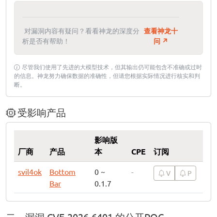
对漏洞内容有疑问？看看神龙的深度分
查看神龙十
析是否有帮助！
问 ↗
尽管我们使用了先进的大模型技术，但其输出仍可能包含不准确或过时
的信息。神龙努力确保数据的准确性，但请您根据实际情况进行核实和判
断。
受影响产品
影响版
厂商
产品
本
CPE
订阅
svil4ok
Bottom
0 ~
-
V
P
Bar
0.1.7
二、漏洞 CVE-2026-6401 的公开POC