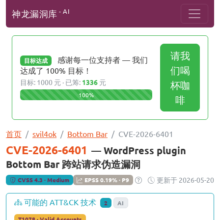
- AI
神龙漏洞库
请我
感谢每一位支持者 — 我们
目标达成
们喝
达成了 100% 目标！
目标: 1000 元 · 已筹:
1336
元
杯咖
100%
啡
首页
svil4ok
Bottom Bar
CVE-2026-6401
CVE-2026-6401
— WordPress plugin
Bottom Bar 跨站请求伪造漏洞
更新于 2026-05-20
CVSS 4.3 · Medium
EPSS 0.19% · P9
可能的 ATT&CK 技术
2
AI
T1078 · Valid Accounts