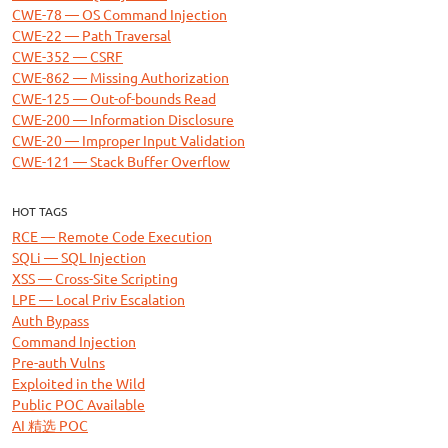
CWE-78 — OS Command Injection
CWE-22 — Path Traversal
CWE-352 — CSRF
CWE-862 — Missing Authorization
CWE-125 — Out-of-bounds Read
CWE-200 — Information Disclosure
CWE-20 — Improper Input Validation
CWE-121 — Stack Buffer Overflow
HOT TAGS
RCE — Remote Code Execution
SQLi — SQL Injection
XSS — Cross-Site Scripting
LPE — Local Priv Escalation
Auth Bypass
Command Injection
Pre-auth Vulns
Exploited in the Wild
Public POC Available
AI 精选 POC