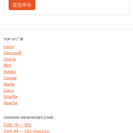
提交评论
TOP 10 厂商
Linux
Microsoft
Oracle
IBM
Adobe
Google
Apple
Cisco
Mozilla
Apache
COMMON WEAKNESSES (CWE)
CWE-79 — XSS
CWE-89 — SQL Injection