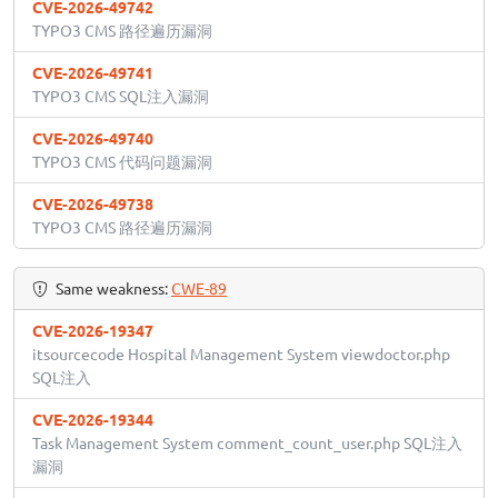
CVE-2026-49742
TYPO3 CMS 路径遍历漏洞
CVE-2026-49741
TYPO3 CMS SQL注入漏洞
CVE-2026-49740
TYPO3 CMS 代码问题漏洞
CVE-2026-49738
TYPO3 CMS 路径遍历漏洞
Same weakness:
CWE-89
CVE-2026-19347
itsourcecode Hospital Management System viewdoctor.php
SQL注入
CVE-2026-19344
Task Management System comment_count_user.php SQL注入
漏洞