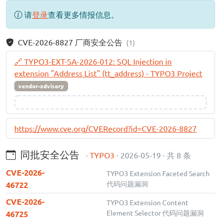
请
登录
查看更多情报信息。
CVE-2026-8827 厂商安全公告
(1)
🔗 TYPO3-EXT-SA-2026-012: SQL Injection in
extension "Address List" (tt_address) - TYPO3 Project
vendor-advisory
https://www.cve.org/CVERecord?id=CVE-2026-8827
同批安全公告
·
TYPO3
· 2026-05-19 · 共 8 条
CVE-2026-
TYPO3 Extension Faceted Search
代码问题漏洞
46722
CVE-2026-
TYPO3 Extension Content
Element Selector 代码问题漏洞
46725