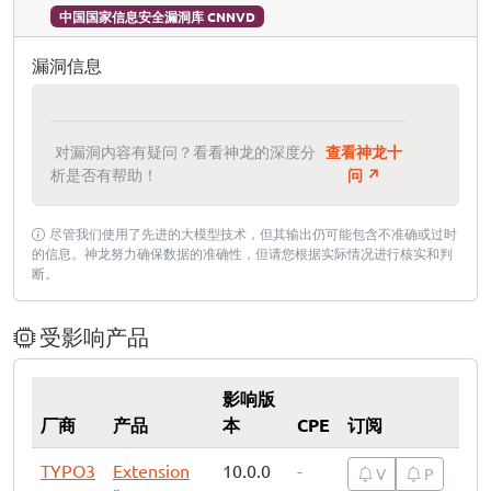
中国国家信息安全漏洞库 CNNVD
漏洞信息
对漏洞内容有疑问？看看神龙的深度分
查看神龙十
析是否有帮助！
问 ↗
尽管我们使用了先进的大模型技术，但其输出仍可能包含不准确或过时
的信息。神龙努力确保数据的准确性，但请您根据实际情况进行核实和判
断。
受影响产品
影响版
厂商
产品
本
CPE
订阅
TYPO3
Extension
10.0.0
-
V
P