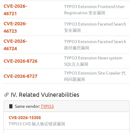
CVE-2026-
TYPO3 Extension Frontend User
Registration 安全漏洞
46721
CVE-2026-
TYPO3 Extension Faceted Search
安全漏洞
46723
CVE-2026-
TYPO3 Extension Faceted Search
路径遍历漏洞
46724
TYPO3 Extension News system
CVE-2026-8726
SQL注入漏洞
TYPO3 Extension Site Crawler 代
CVE-2026-8727
码问题漏洞
IV. Related Vulnerabilities
Same vendor:
TYPO3
CVE-2026-15305
TYPO3 CMS 输入验证错误漏洞