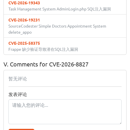
CVE-2026-19343
Task Management System AdminLogin.php SQL注入漏洞
CVE-2026-19231
SourceCodester Simple Doctors Appointment System
delete_appo
CVE-2025-58375
Frappe 缺少验证导致潜在SQL注入漏洞
V. Comments for CVE-2026-8827
暂无评论
发表评论