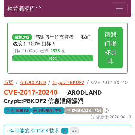
- AI
神龙漏洞库
请我
感谢每一位支持者 — 我们
目标达成
们喝
达成了 100% 目标！
目标: 1000 元 · 已筹:
1336
元
杯咖
100%
啡
首页
ARODLAND
Crypt::PBKDF2
CVE-2017-20240
CVE-2017-20240
— ARODLAND
Crypt::PBKDF2 信息泄露漏洞
AI 预测 5.3
利用难度: 中等
EPSS 0.32% · P24
更新于 2026-06-13
可能的 ATT&CK 技术
1
AI