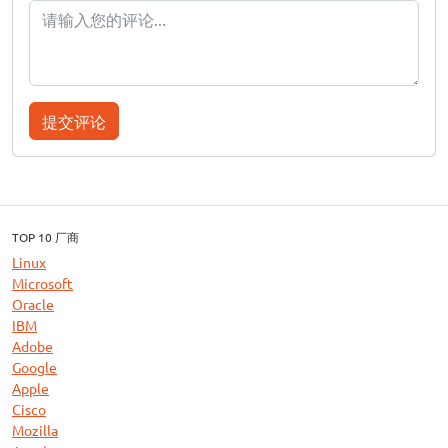
提交评论
TOP 10 厂商
Linux
Microsoft
Oracle
IBM
Adobe
Google
Apple
Cisco
Mozilla