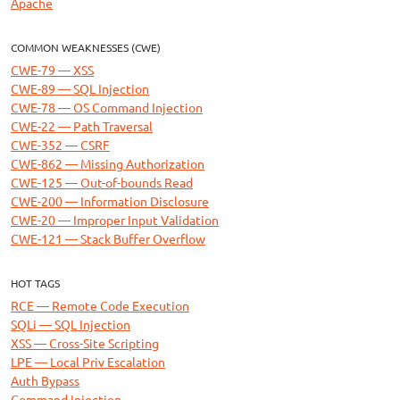
Apache
COMMON WEAKNESSES (CWE)
CWE-79 — XSS
CWE-89 — SQL Injection
CWE-78 — OS Command Injection
CWE-22 — Path Traversal
CWE-352 — CSRF
CWE-862 — Missing Authorization
CWE-125 — Out-of-bounds Read
CWE-200 — Information Disclosure
CWE-20 — Improper Input Validation
CWE-121 — Stack Buffer Overflow
HOT TAGS
RCE — Remote Code Execution
SQLi — SQL Injection
XSS — Cross-Site Scripting
LPE — Local Priv Escalation
Auth Bypass
Command Injection