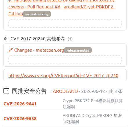
cowens · Pull Request #6 · arodland/Crypt-PBKDF2 ·
GitHub
issue-tracking
CVE-2017-20240 其他参考
(1)
🔗 Changes - metacpan.org
release-notes
https://www.cve.org/CVERecord?id=CVE-2017-20240
同批安全公告
·
ARODLAND
· 2026-06-12 · 共 3 条
Crypt::PBKDF2 Perl模块弱默认算
CVE-2026-9641
法漏洞
ARODLAND Crypt::PBKDF2 加密
CVE-2026-9638
问题漏洞