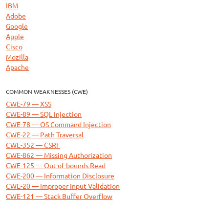
IBM
Adobe
Google
Apple
Cisco
Mozilla
Apache
COMMON WEAKNESSES (CWE)
CWE-79 — XSS
CWE-89 — SQL Injection
CWE-78 — OS Command Injection
CWE-22 — Path Traversal
CWE-352 — CSRF
CWE-862 — Missing Authorization
CWE-125 — Out-of-bounds Read
CWE-200 — Information Disclosure
CWE-20 — Improper Input Validation
CWE-121 — Stack Buffer Overflow