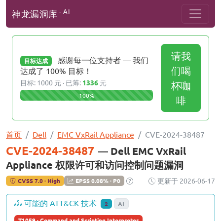
- AI
神龙漏洞库
请我
感谢每一位支持者 — 我们
目标达成
们喝
达成了 100% 目标！
目标: 1000 元 · 已筹:
1336
元
杯咖
100%
啡
首页
Dell
EMC VxRail Appliance
CVE-2024-38487
CVE-2024-38487
— Dell EMC VxRail
Appliance 权限许可和访问控制问题漏洞
更新于 2026-06-17
CVSS 7.0 · High
EPSS 0.08% · P0
可能的 ATT&CK 技术
2
AI
T1059 · Command and Scripting Interpreter