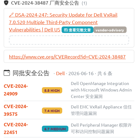
CVE-2024-38487 厂商安全公告
(1)
🔗 DSA-2024-247: Security Update for Dell VxRail
7.0.520 Multiple Third-Party Component
Vulnerabilities | Dell US
查看完整文章
vendor-advisory
https://www.cve.org/CVERecord?id=CVE-2024-38487
同批安全公告
·
Dell
· 2026-06-16 · 共 6 条
Dell OpenManage Integration
CVE-2024-
with Microsoft Windows Admin
8.8 HIGH
24909
Center 安全漏洞
CVE-2024-
Dell EMC VxRail Appliance 信任
7.4 HIGH
管理问题漏洞
39575
CVE-2024-
Dell Peripheral Manager 权限许
6.7 MEDIUM
可和访问控制问题漏洞
22451