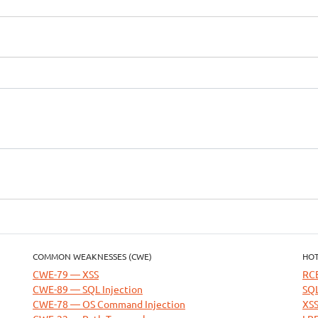
COMMON WEAKNESSES (CWE)
HOT
CWE-79 — XSS
RC
CWE-89 — SQL Injection
SQL
CWE-78 — OS Command Injection
XSS