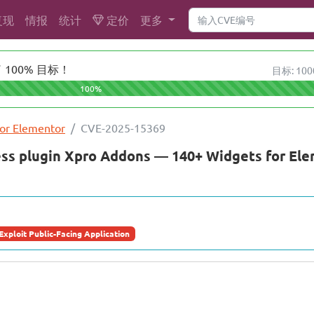
复现
情报
统计
定价
更多
100% 目标！
目标: 100
100%
or Elementor
CVE-2025-15369
ss plugin Xpro Addons — 140+ Widgets for 
Exploit Public-Facing Application