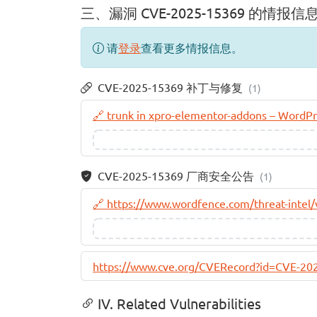
三、漏洞 CVE-2025-15369 的情报信
请
登录
查看更多情报信息。
CVE-2025-15369 补丁与修复
(1)
🔗 trunk in xpro-elementor-addons – WordPr
CVE-2025-15369 厂商安全公告
(1)
🔗 https://www.wordfence.com/threat-intel/
https://www.cve.org/CVERecord?id=CVE-20
IV. Related Vulnerabilities