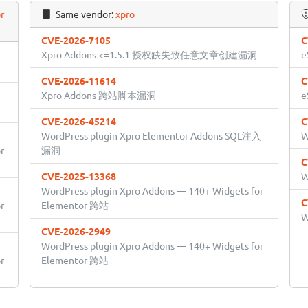
r
Same vendor:
xpro
CVE-2026-7105
C
Xpro Addons <=1.5.1 授权缺失致任意文章创建漏洞
e
CVE-2026-11614
C
Xpro Addons 跨站脚本漏洞
e
CVE-2026-45214
C
WordPress plugin Xpro Elementor Addons SQL注入
W
r
漏洞
C
CVE-2025-13368
W
WordPress plugin Xpro Addons — 140+ Widgets for
C
r
Elementor 跨站
W
CVE-2026-2949
WordPress plugin Xpro Addons — 140+ Widgets for
r
Elementor 跨站