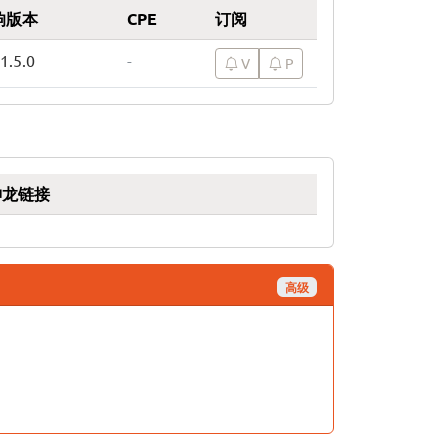
响版本
CPE
订阅
 1.5.0
-
V
P
神龙链接
高级