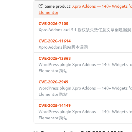
Same product:
Xpro Addons — 140+ Widgets fo
Elementor
CVE-2026-7105
Xpro Addons <=1.5.1 授权缺失致任意文章创建漏洞
CVE-2026-11614
Xpro Addons 跨站脚本漏洞
CVE-2025-13368
WordPress plugin Xpro Addons — 140+ Widgets fo
Elementor 跨站
CVE-2026-2949
WordPress plugin Xpro Addons — 140+ Widgets fo
Elementor 跨站
CVE-2025-14149
WordPress plugin Xpro Addons — 140+ Widgets fo
Elementor 跨站