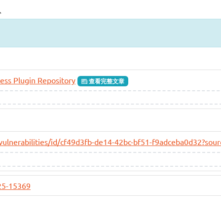
息
ess Plugin Repository
查看完整文章
vulnerabilities/id/cf49d3fb-de14-42bc-bf51-f9adceba0d32?sou
25-15369