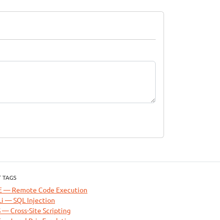
 TAGS
E — Remote Code Execution
i — SQL Injection
 — Cross-Site Scripting