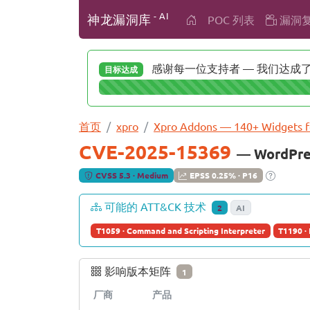
- AI
神龙漏洞库
POC 列表
漏洞
感谢每一位支持者 — 我们达成了 
目标达成
首页
xpro
Xpro Addons — 140+ Widgets f
CVE-2025-15369
— WordPre
CVSS 5.3 · Medium
EPSS 0.25% · P16
可能的 ATT&CK 技术
2
AI
T1059 · Command and Scripting Interpreter
T1190 · 
影响版本矩阵
1
厂商
产品