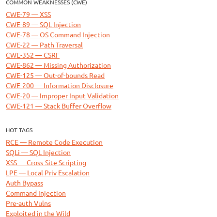
COMMON WEAKNESSES (CWE)
CWE-79 — XSS
CWE-89 — SQL Injection
CWE-78 — OS Command Injection
CWE-22 — Path Traversal
CWE-352 — CSRF
CWE-862 — Missing Authorization
CWE-125 — Out-of-bounds Read
CWE-200 — Information Disclosure
CWE-20 — Improper Input Validation
CWE-121 — Stack Buffer Overflow
HOT TAGS
RCE — Remote Code Execution
SQLi — SQL Injection
XSS — Cross-Site Scripting
LPE — Local Priv Escalation
Auth Bypass
Command Injection
Pre-auth Vulns
Exploited in the Wild