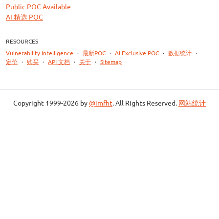
Public POC Available
AI 精选 POC
RESOURCES
Vulnerability Intelligence
·
最新POC
·
AI Exclusive POC
·
数据统计
·
定价
·
购买
·
API 文档
·
关于
·
Sitemap
Copyright 1999-2026 by
@imfht
. All Rights Reserved.
网站统计