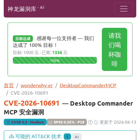
- AI
神龙漏洞库
请我
感谢每一位支持者 — 我们
目标达成
们喝
达成了 100% 目标！
目标: 1000 元 · 已筹:
1336
元
杯咖
100%
啡
首页
wonderwhy-er
DesktopCommanderMCP
CVE-2026-10691
CVE-2026-10691
— Desktop Commander
MCP 安全漏洞
更新于 2026-06-13
CVSS 4.3 · Medium
EPSS 0.35% · P28
可能的 ATT&CK 技术
1
AI