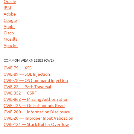
Oracle
IBM
Adobe
Google
Apple
Cisco
Mozilla
Apache
COMMON WEAKNESSES (CWE)
CWE-79 — XSS
CWE-89 — SQL Injection
CWE-78 — OS Command Injection
CWE-22 — Path Traversal
CWE-352 — CSRF
CWE-862 — Missing Authorization
CWE-125 — Out-of-bounds Read
CWE-200 — Information Disclosure
CWE-20 — Improper Input Validation
CWE-121 — Stack Buffer Overflow