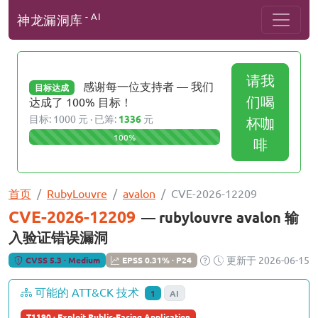
- AI
神龙漏洞库
请我
感谢每一位支持者 — 我们
目标达成
们喝
达成了 100% 目标！
目标: 1000 元 · 已筹:
1336
元
杯咖
100%
啡
首页
RubyLouvre
avalon
CVE-2026-12209
CVE-2026-12209
— rubylouvre avalon 输
入验证错误漏洞
更新于 2026-06-15
CVSS 5.3 · Medium
EPSS 0.31% · P24
可能的 ATT&CK 技术
1
AI
T1190 · Exploit Public-Facing Application