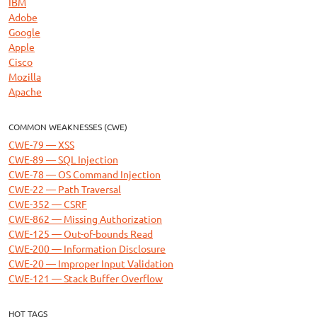
IBM
Adobe
Google
Apple
Cisco
Mozilla
Apache
COMMON WEAKNESSES (CWE)
CWE-79 — XSS
CWE-89 — SQL Injection
CWE-78 — OS Command Injection
CWE-22 — Path Traversal
CWE-352 — CSRF
CWE-862 — Missing Authorization
CWE-125 — Out-of-bounds Read
CWE-200 — Information Disclosure
CWE-20 — Improper Input Validation
CWE-121 — Stack Buffer Overflow
HOT TAGS