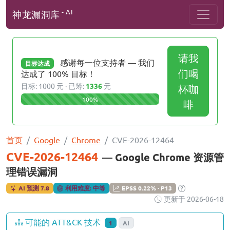
- AI
神龙漏洞库
请我
感谢每一位支持者 — 我们
目标达成
们喝
达成了 100% 目标！
目标: 1000 元 · 已筹:
1336
元
杯咖
100%
啡
首页
Google
Chrome
CVE-2026-12464
CVE-2026-12464
— Google Chrome 资源管
理错误漏洞
AI 预测 7.8
利用难度: 中等
EPSS 0.22% · P13
更新于 2026-06-18
可能的 ATT&CK 技术
1
AI