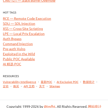
CWE-121 — Stack Buffer Overflow
HOT TAGS
RCE — Remote Code Execution
SQLi — SQL Injection
XSS — Cross-Site Scripting
LPE — Local Priv Escalation
Auth Bypass
Command Injection
Pre-auth Vulns
Exploited in the Wild
Public POC Available
AI 精选 POC
RESOURCES
Vulnerability Intelligence
·
最新POC
·
AI Exclusive POC
·
数据统计
·
定价
·
购买
·
API 文档
·
关于
·
Sitemap
Copyright 1999-2026 by
@imfht
. All Rights Reserved.
网站统计