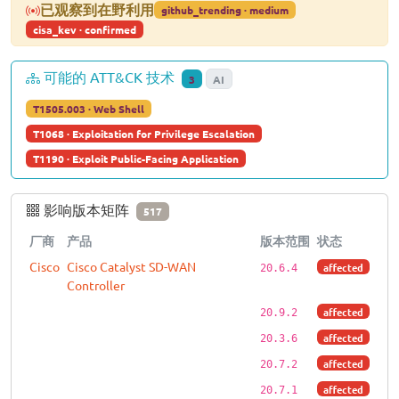
已观察到在野利用
github_trending · medium
cisa_kev · confirmed
可能的 ATT&CK 技术
3
AI
T1505.003 · Web Shell
T1068 · Exploitation for Privilege Escalation
T1190 · Exploit Public-Facing Application
影响版本矩阵
517
厂商
产品
版本范围
状态
Cisco
Cisco Catalyst SD-WAN
affected
20.6.4
Controller
affected
20.9.2
affected
20.3.6
affected
20.7.2
affected
20.7.1