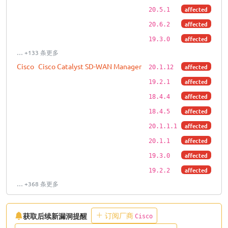
affected
20.5.1
affected
20.6.2
affected
19.3.0
… +133 条更多
Cisco
Cisco Catalyst SD-WAN Manager
affected
20.1.12
affected
19.2.1
affected
18.4.4
affected
18.4.5
affected
20.1.1.1
affected
20.1.1
affected
19.3.0
affected
19.2.2
… +368 条更多
订阅厂商
获取后续新漏洞提醒
Cisco