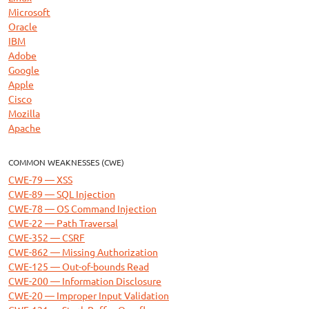
Microsoft
Oracle
IBM
Adobe
Google
Apple
Cisco
Mozilla
Apache
COMMON WEAKNESSES (CWE)
CWE-79 — XSS
CWE-89 — SQL Injection
CWE-78 — OS Command Injection
CWE-22 — Path Traversal
CWE-352 — CSRF
CWE-862 — Missing Authorization
CWE-125 — Out-of-bounds Read
CWE-200 — Information Disclosure
CWE-20 — Improper Input Validation