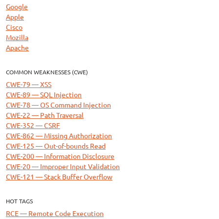
Google
Apple
Cisco
Mozilla
Apache
COMMON WEAKNESSES (CWE)
CWE-79 — XSS
CWE-89 — SQL Injection
CWE-78 — OS Command Injection
CWE-22 — Path Traversal
CWE-352 — CSRF
CWE-862 — Missing Authorization
CWE-125 — Out-of-bounds Read
CWE-200 — Information Disclosure
CWE-20 — Improper Input Validation
CWE-121 — Stack Buffer Overflow
HOT TAGS
RCE — Remote Code Execution