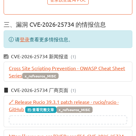
三、漏洞 CVE-2026-25734 的情报信息
请
登录
查看更多情报信息。
CVE-2026-25734 新闻报道
(1)
Cross Site Scripting Prevention - OWASP Cheat Sheet
Series
x_refsource_MISC
CVE-2026-25734 厂商页面
(1)
🔗 Release Rucio 39.3.1 patch release · rucio/rucio ·
GitHub
查看完整文章
x_refsource_MISC
https://www.cve.org/CVERecord?id=CVE-2026-25734