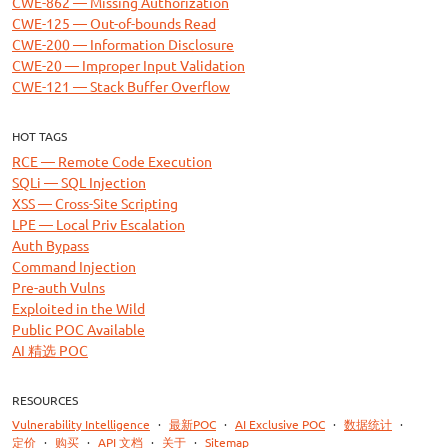
CWE-862 — Missing Authorization
CWE-125 — Out-of-bounds Read
CWE-200 — Information Disclosure
CWE-20 — Improper Input Validation
CWE-121 — Stack Buffer Overflow
HOT TAGS
RCE — Remote Code Execution
SQLi — SQL Injection
XSS — Cross-Site Scripting
LPE — Local Priv Escalation
Auth Bypass
Command Injection
Pre-auth Vulns
Exploited in the Wild
Public POC Available
AI 精选 POC
RESOURCES
Vulnerability Intelligence
·
最新POC
·
AI Exclusive POC
·
数据统计
·
定价
·
购买
·
API 文档
·
关于
·
Sitemap