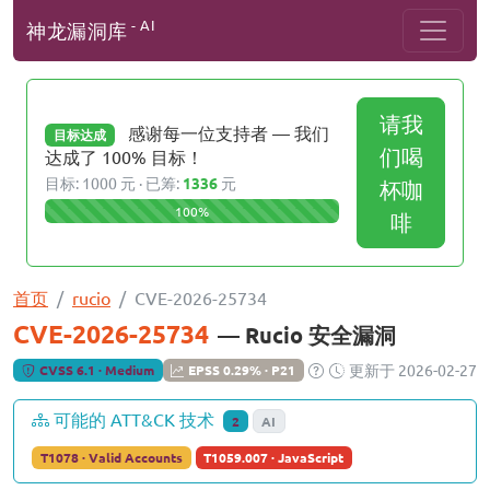
- AI
神龙漏洞库
请我
感谢每一位支持者 — 我们
目标达成
们喝
达成了 100% 目标！
目标: 1000 元 · 已筹:
1336
元
杯咖
100%
啡
首页
rucio
CVE-2026-25734
CVE-2026-25734
— Rucio 安全漏洞
更新于 2026-02-27
CVSS 6.1 · Medium
EPSS 0.29% · P21
可能的 ATT&CK 技术
2
AI
T1078 · Valid Accounts
T1059.007 · JavaScript