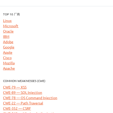
TOP 10 厂商
Linux
Microsoft
Oracle
IBM
Adobe
Google
Apple
Cisco
Mozilla
Apache
COMMON WEAKNESSES (CWE)
CWE-79 — XSS
CWE-89 — SQL Injection
CWE-78 — OS Command Injection
CWE-22 — Path Traversal
CWE-352 — CSRF