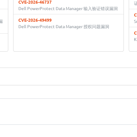
CVE-2026-46737
Dell PowerProtect Data Manager 输入验证错误漏洞
C
CVE-2026-49499
漏
S
Dell PowerProtect Data Manager 授权问题漏洞
C