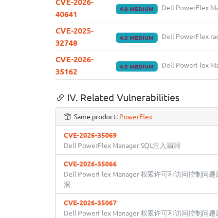
CVE-2026-
Dell PowerFle
4.8 MEDIUM
40641
CVE-2025-
Dell PowerFle
4.3 MEDIUM
32748
CVE-2026-
Dell PowerFl
4.3 MEDIUM
35162
IV. Related Vulnerabilities
Same product:
PowerFlex
CVE-2026-35069
Dell PowerFlex Manager SQL注入漏洞
CVE-2026-35066
Dell PowerFlex Manager 权限许可和访问控制问题
洞
CVE-2026-35067
Dell PowerFlex Manager 权限许可和访问控制问题