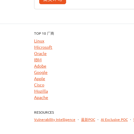
TOP 10 厂商
Linux
Microsoft
Oracle
IBM
Adobe
Google
Apple
Cisco
Mozilla
Apache
RESOURCES
Vulnerability Intelligence
·
最新POC
·
AI Exclusive POC
·