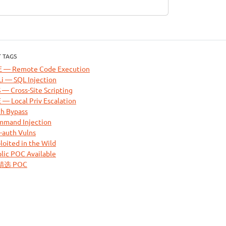
 TAGS
E — Remote Code Execution
i — SQL Injection
 — Cross-Site Scripting
 — Local Priv Escalation
h Bypass
mand Injection
-auth Vulns
loited in the Wild
lic POC Available
 精选 POC