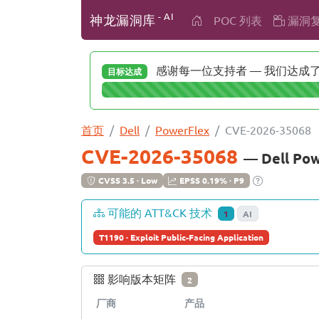
- AI
神龙漏洞库
POC 列表
漏洞
感谢每一位支持者 — 我们达成了 
目标达成
首页
Dell
PowerFlex
CVE-2026-35068
CVE-2026-35068
— Dell P
CVSS 3.5 · Low
EPSS 0.19% · P9
可能的 ATT&CK 技术
1
AI
T1190 · Exploit Public-Facing Application
影响版本矩阵
2
厂商
产品