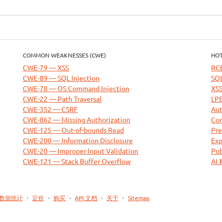
COMMON WEAKNESSES (CWE)
HOT
CWE-79 — XSS
RC
CWE-89 — SQL Injection
SQL
CWE-78 — OS Command Injection
XSS
CWE-22 — Path Traversal
LPE
CWE-352 — CSRF
Aut
CWE-862 — Missing Authorization
Com
CWE-125 — Out-of-bounds Read
Pre
CWE-200 — Information Disclosure
Exp
CWE-20 — Improper Input Validation
Pub
CWE-121 — Stack Buffer Overflow
AI
数据统计
·
定价
·
购买
·
API 文档
·
关于
·
Sitemap