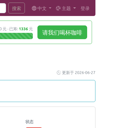
中文
主题
登录
搜索
0 元 · 已筹:
1336
元
请我们喝杯咖啡
更新于 2026-06-27
状态