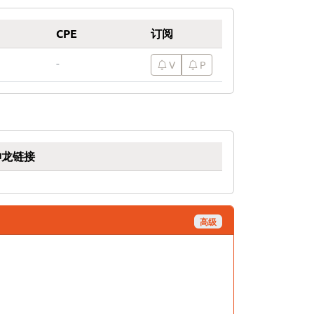
CPE
订阅
-
V
P
神龙链接
高级