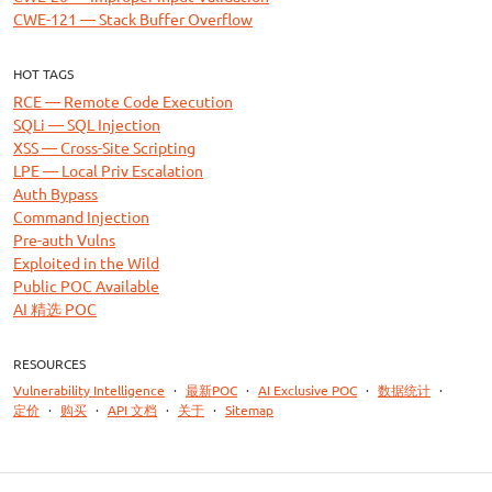
CWE-121 — Stack Buffer Overflow
HOT TAGS
RCE — Remote Code Execution
SQLi — SQL Injection
XSS — Cross-Site Scripting
LPE — Local Priv Escalation
Auth Bypass
Command Injection
Pre-auth Vulns
Exploited in the Wild
Public POC Available
AI 精选 POC
RESOURCES
Vulnerability Intelligence
·
最新POC
·
AI Exclusive POC
·
数据统计
·
定价
·
购买
·
API 文档
·
关于
·
Sitemap