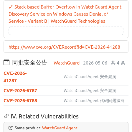
🔗 Stack-based Buffer Overflow in WatchGuard Agent
Discovery Service on Windows Causes Denial of
Service - Variant B | WatchGuard Technologies
https://www.cve.org/CVERecord?id=CVE-2026-41288
同批安全公告
·
WatchGuard
· 2026-05-06 · 共 4 条
CVE-2026-
WatchGuard Agent 安全漏洞
41287
CVE-2026-6787
WatchGuard Agent 安全漏洞
CVE-2026-6788
WatchGuard Agent 代码问题漏洞
IV. Related Vulnerabilities
Same product:
WatchGuard Agent