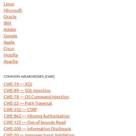
Linux
Microsoft
Oracle
IBM
Adobe
Google
Apple
Cisco
Mozilla
Apache
COMMON WEAKNESSES (CWE)
CWE-79 — XSS
CWE-89 — SQL Injection
CWE-78 — OS Command Injection
CWE-22 — Path Traversal
CWE-352 — CSRF
CWE-862 — Missing Authorization
CWE-125 — Out-of-bounds Read
CWE-200 — Information Disclosure
CWE-20 — Improper Input Validation