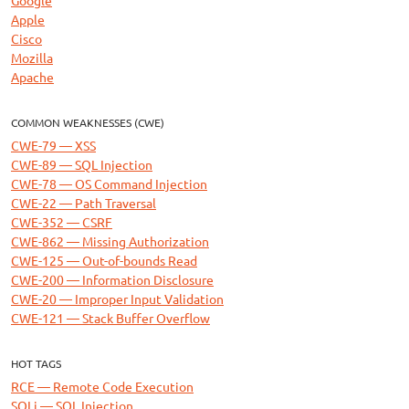
Apple
Cisco
Mozilla
Apache
COMMON WEAKNESSES (CWE)
CWE-79 — XSS
CWE-89 — SQL Injection
CWE-78 — OS Command Injection
CWE-22 — Path Traversal
CWE-352 — CSRF
CWE-862 — Missing Authorization
CWE-125 — Out-of-bounds Read
CWE-200 — Information Disclosure
CWE-20 — Improper Input Validation
CWE-121 — Stack Buffer Overflow
HOT TAGS
RCE — Remote Code Execution
SQLi — SQL Injection