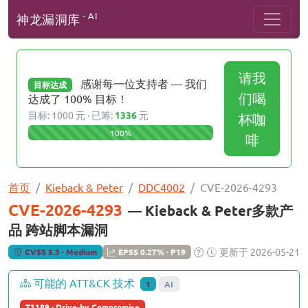
- AI
神龙漏洞库
请我
感谢每一位支持者 — 我们
目标达成
们喝
达成了 100% 目标！
目标: 1000 元 · 已筹:
1336
元
杯咖
100%
啡
首页
Kieback & Peter
DDC4002
CVE-2026-4293
CVE-2026-4293
— Kieback & Peter多款产
品 跨站脚本漏洞
更新于 2026-05-21
CVSS 5.3 · Medium
EPSS 0.27% · P19
可能的 ATT&CK 技术
1
AI
T1189 · Drive-by Compromise