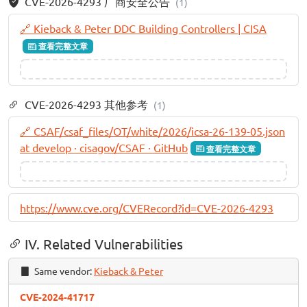
CVE-2026-4293 厂商安全公告
(1)
🔗 Kieback & Peter DDC Building Controllers | CISA
查看完整文章
CVE-2026-4293 其他参考
(1)
🔗 CSAF/csaf_files/OT/white/2026/icsa-26-139-05.json
at develop · cisagov/CSAF · GitHub
查看完整文章
https://www.cve.org/CVERecord?id=CVE-2026-4293
IV. Related Vulnerabilities
Same vendor:
Kieback & Peter
CVE-2024-41717