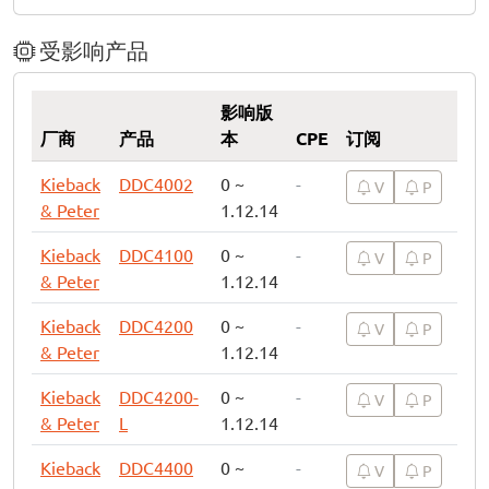
受影响产品
影响版
厂商
产品
本
CPE
订阅
Kieback
DDC4002
0 ~
-
V
P
& Peter
1.12.14
Kieback
DDC4100
0 ~
-
V
P
& Peter
1.12.14
Kieback
DDC4200
0 ~
-
V
P
& Peter
1.12.14
Kieback
DDC4200-
0 ~
-
V
P
& Peter
L
1.12.14
Kieback
DDC4400
0 ~
-
V
P