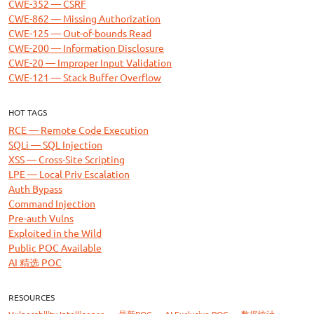
CWE-352 — CSRF
CWE-862 — Missing Authorization
CWE-125 — Out-of-bounds Read
CWE-200 — Information Disclosure
CWE-20 — Improper Input Validation
CWE-121 — Stack Buffer Overflow
HOT TAGS
RCE — Remote Code Execution
SQLi — SQL Injection
XSS — Cross-Site Scripting
LPE — Local Priv Escalation
Auth Bypass
Command Injection
Pre-auth Vulns
Exploited in the Wild
Public POC Available
AI 精选 POC
RESOURCES