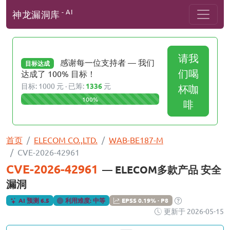
- AI
神龙漏洞库
请我
感谢每一位支持者 — 我们
目标达成
们喝
达成了 100% 目标！
目标: 1000 元 · 已筹:
1336
元
杯咖
100%
啡
首页
ELECOM CO.,LTD.
WAB-BE187-M
CVE-2026-42961
CVE-2026-42961
— ELECOM多款产品 安全
漏洞
AI 预测 6.5
利用难度: 中等
EPSS 0.19% · P8
更新于 2026-05-15