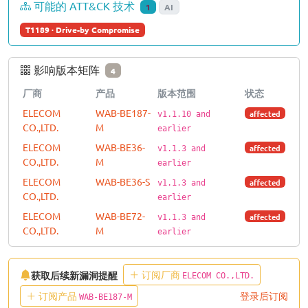
可能的 ATT&CK 技术
1
AI
T1189 · Drive-by Compromise
影响版本矩阵
4
厂商
产品
版本范围
状态
ELECOM
WAB-BE187-
affected
v1.1.10 and
CO.,LTD.
M
earlier
ELECOM
WAB-BE36-
affected
v1.1.3 and
CO.,LTD.
M
earlier
ELECOM
WAB-BE36-S
affected
v1.1.3 and
CO.,LTD.
earlier
ELECOM
WAB-BE72-
affected
v1.1.3 and
CO.,LTD.
M
earlier
订阅厂商
获取后续新漏洞提醒
ELECOM CO.,LTD.
订阅产品
登录后订阅
WAB-BE187-M