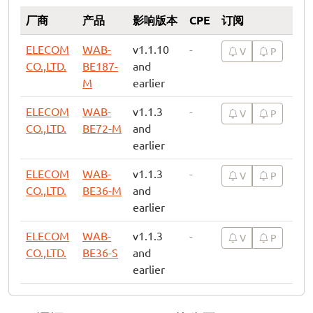
厂商
产品
影响版本
CPE
订阅
ELECOM
WAB-
v1.1.10
-
V
P
CO.,LTD.
BE187-
and
M
earlier
ELECOM
WAB-
v1.1.3
-
V
P
CO.,LTD.
BE72-M
and
earlier
ELECOM
WAB-
v1.1.3
-
V
P
CO.,LTD.
BE36-M
and
earlier
ELECOM
WAB-
v1.1.3
-
V
P
CO.,LTD.
BE36-S
and
earlier