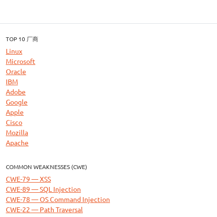
TOP 10 厂商
Linux
Microsoft
Oracle
IBM
Adobe
Google
Apple
Cisco
Mozilla
Apache
COMMON WEAKNESSES (CWE)
CWE-79 — XSS
CWE-89 — SQL Injection
CWE-78 — OS Command Injection
CWE-22 — Path Traversal