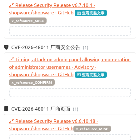
🔗 Release Security Release v6.7.10.1 ·
shopware/shopware · GitHub
查看完整文章
x_refsource_MISC
CVE-2026-48011 厂商安全公告
(1)
🔗 Timing-attack on admin panel allowing enumeration
of administrator usernames · Advisory ·
shopware/shopware · GitHub
查看完整文章
x_refsource_CONFIRM
CVE-2026-48011 厂商页面
(1)
🔗 Release Security Release v6.6.10.18 ·
shopware/shopware · GitHub
x_refsource_MISC