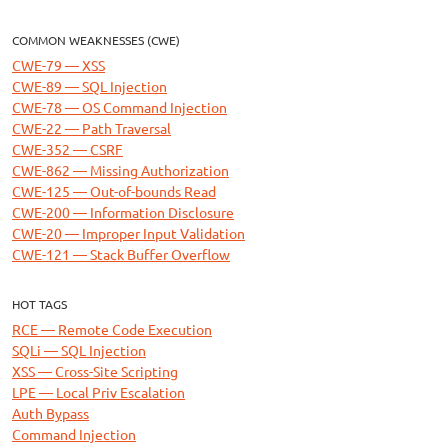
COMMON WEAKNESSES (CWE)
CWE-79 — XSS
CWE-89 — SQL Injection
CWE-78 — OS Command Injection
CWE-22 — Path Traversal
CWE-352 — CSRF
CWE-862 — Missing Authorization
CWE-125 — Out-of-bounds Read
CWE-200 — Information Disclosure
CWE-20 — Improper Input Validation
CWE-121 — Stack Buffer Overflow
HOT TAGS
RCE — Remote Code Execution
SQLi — SQL Injection
XSS — Cross-Site Scripting
LPE — Local Priv Escalation
Auth Bypass
Command Injection