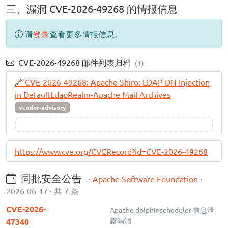
三、漏洞 CVE-2026-49268 的情报信息
请
登录
查看更多情报信息。
CVE-2026-49268 邮件列表归档
(1)
🔗 CVE-2026-49268: Apache Shiro: LDAP DN Injection
in DefaultLdapRealm-Apache Mail Archives
vendor-advisory
https://www.cve.org/CVERecord?id=CVE-2026-49268
同批安全公告
·
Apache Software Foundation
·
2026-06-17 · 共 7 条
CVE-2026-
Apache dolphinscheduler 信息泄
露漏洞
47340