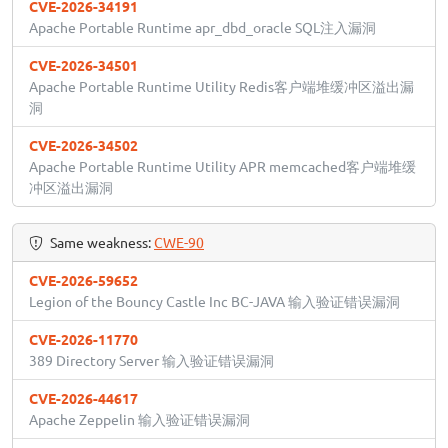
CVE-2026-34191
Apache Portable Runtime apr_dbd_oracle SQL注入漏洞
CVE-2026-34501
Apache Portable Runtime Utility Redis客户端堆缓冲区溢出漏
洞
CVE-2026-34502
Apache Portable Runtime Utility APR memcached客户端堆缓
冲区溢出漏洞
Same weakness:
CWE-90
CVE-2026-59652
Legion of the Bouncy Castle Inc BC-JAVA 输入验证错误漏洞
CVE-2026-11770
389 Directory Server 输入验证错误漏洞
CVE-2026-44617
Apache Zeppelin 输入验证错误漏洞