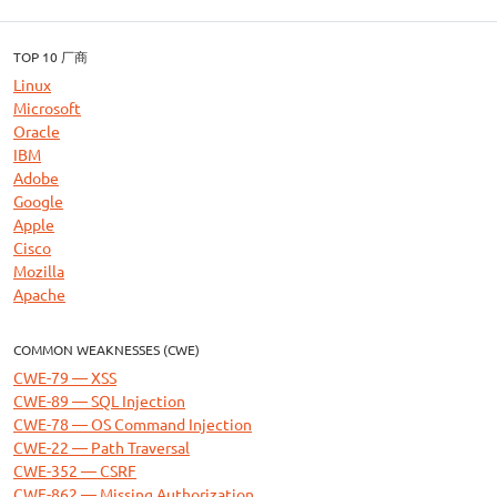
TOP 10 厂商
Linux
Microsoft
Oracle
IBM
Adobe
Google
Apple
Cisco
Mozilla
Apache
COMMON WEAKNESSES (CWE)
CWE-79 — XSS
CWE-89 — SQL Injection
CWE-78 — OS Command Injection
CWE-22 — Path Traversal
CWE-352 — CSRF
CWE-862 — Missing Authorization