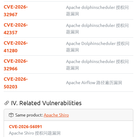
CVE-2026-
Apache dolphinscheduler 授权问
题漏洞
32967
CVE-2026-
Apache dolphinscheduler 授权问
题漏洞
42357
CVE-2026-
Apache Dolphinscheduler 授权问
题漏洞
41280
CVE-2026-
Apache dolphinscheduler 授权问
题漏洞
32966
CVE-2026-
Apache Airflow 路径遍历漏洞
50203
IV. Related Vulnerabilities
Same product:
Apache Shiro
CVE-2026-56091
Apache Shiro 授权问题漏洞