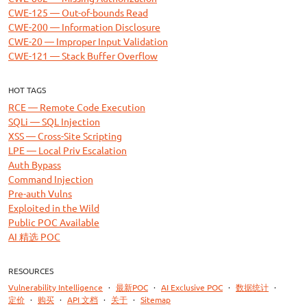
CWE-125 — Out-of-bounds Read
CWE-200 — Information Disclosure
CWE-20 — Improper Input Validation
CWE-121 — Stack Buffer Overflow
HOT TAGS
RCE — Remote Code Execution
SQLi — SQL Injection
XSS — Cross-Site Scripting
LPE — Local Priv Escalation
Auth Bypass
Command Injection
Pre-auth Vulns
Exploited in the Wild
Public POC Available
AI 精选 POC
RESOURCES
Vulnerability Intelligence
·
最新POC
·
AI Exclusive POC
·
数据统计
·
定价
·
购买
·
API 文档
·
关于
·
Sitemap