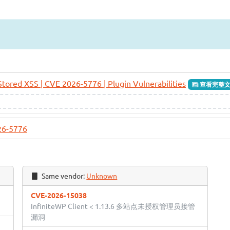
Stored XSS | CVE 2026-5776 | Plugin Vulnerabilities
查看完整
26-5776
Same vendor:
Unknown
CVE-2026-15038
InfiniteWP Client < 1.13.6 多站点未授权管理员接管
漏洞