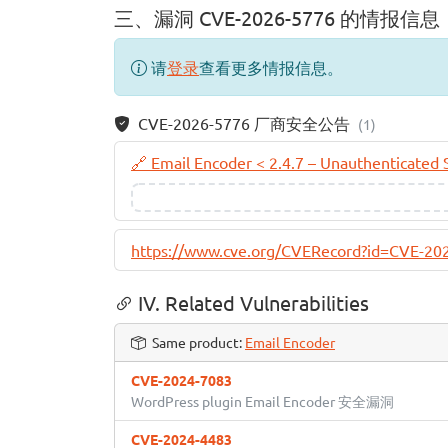
三、漏洞 CVE-2026-5776 的情报信息
请
登录
查看更多情报信息。
CVE-2026-5776 厂商安全公告
(1)
🔗 Email Encoder < 2.4.7 – Unauthenticated 
https://www.cve.org/CVERecord?id=CVE-20
IV. Related Vulnerabilities
Same product:
Email Encoder
CVE-2024-7083
WordPress plugin Email Encoder 安全漏洞
CVE-2024-4483