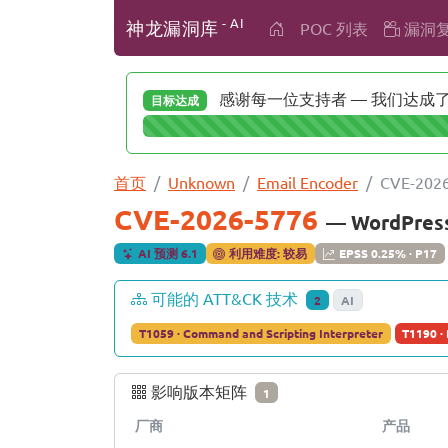
- AI
神龙漏洞库
POC 列表
漏洞
感谢每一位支持者 — 我们达成了 
目标达成
首页
Unknown
Email Encoder
CVE-202
CVE-2026-5776
— WordPres
AI 预测 6.1
利用难度: 较易
EPSS 0.25% · P17
可能的 ATT&CK 技术
2
AI
T1059 · Command and Scripting Interpreter
T1190 · 
影响版本矩阵
1
厂商
产品