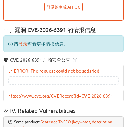
登录以生成 AI POC
三、漏洞 CVE-2026-6391 的情报信息
请
登录
查看更多情报信息。
CVE-2026-6391 厂商安全公告
(1)
🔗 ERROR: The request could not be satisfied
https://www.cve.org/CVERecord?id=CVE-2026-6391
IV. Related Vulnerabilities
Same product:
Sentence To SEO (keywords, description