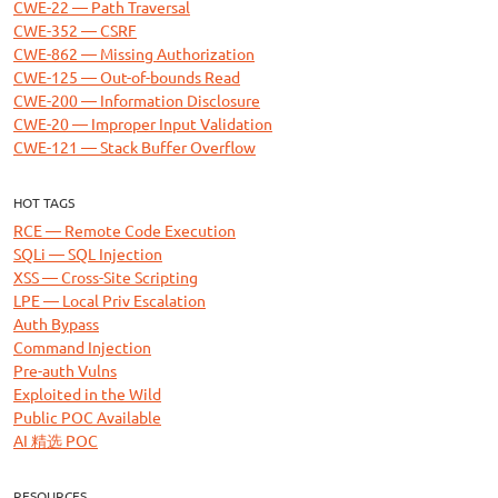
CWE-22 — Path Traversal
CWE-352 — CSRF
CWE-862 — Missing Authorization
CWE-125 — Out-of-bounds Read
CWE-200 — Information Disclosure
CWE-20 — Improper Input Validation
CWE-121 — Stack Buffer Overflow
HOT TAGS
RCE — Remote Code Execution
SQLi — SQL Injection
XSS — Cross-Site Scripting
LPE — Local Priv Escalation
Auth Bypass
Command Injection
Pre-auth Vulns
Exploited in the Wild
Public POC Available
AI 精选 POC
RESOURCES