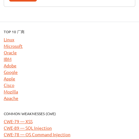
TOP 10 厂商
Linux
Microsoft
Oracle
IBM
Adobe
Google
Apple
Cisco
Mozilla
Apache
COMMON WEAKNESSES (CWE)
CWE-79 — XSS
CWE-89 — SQL Injection
CWE-78 — OS Command Injection