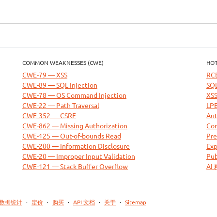
COMMON WEAKNESSES (CWE)
HOT
CWE-79 — XSS
RC
CWE-89 — SQL Injection
SQL
CWE-78 — OS Command Injection
XSS
CWE-22 — Path Traversal
LPE
CWE-352 — CSRF
Aut
CWE-862 — Missing Authorization
Com
CWE-125 — Out-of-bounds Read
Pre
CWE-200 — Information Disclosure
Exp
CWE-20 — Improper Input Validation
Pub
CWE-121 — Stack Buffer Overflow
AI
数据统计
·
定价
·
购买
·
API 文档
·
关于
·
Sitemap