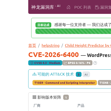
- AI
神龙漏洞库
POC 列表
漏洞
感谢每一位支持者 — 我们达成了 
目标达成
首页
helpstring
Child Height Predictor by
CVE-2026-6400
— WordPres
CVSS 4.3 · Medium
EPSS 0.16% · P6
可能的 ATT&CK 技术
3
AI
T1059 · Command and Scripting Interpreter
T1548 ·
影响版本矩阵
1
厂商
产品