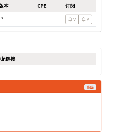
版本
CPE
订阅
.3
-
V
P
神龙链接
高级