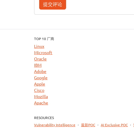
提交评论
TOP 10 厂商
Linux
Microsoft
Oracle
IBM
Adobe
Google
Apple
Cisco
Mozilla
Apache
RESOURCES
Vulnerability Intelligence
·
最新POC
·
AI Exclusive POC
·