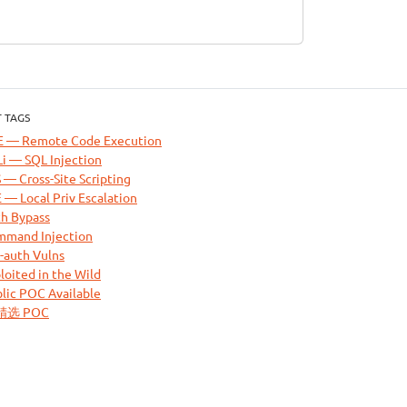
 TAGS
E — Remote Code Execution
i — SQL Injection
 — Cross-Site Scripting
 — Local Priv Escalation
h Bypass
mand Injection
-auth Vulns
loited in the Wild
lic POC Available
 精选 POC