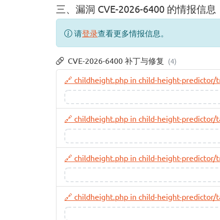
三、漏洞 CVE-2026-6400 的情报信息
请
登录
查看更多情报信息。
CVE-2026-6400 补丁与修复
(4)
🔗 childheight.php in child-height-predictor
🔗 childheight.php in child-height-predictor
🔗 childheight.php in child-height-predictor
🔗 childheight.php in child-height-predictor