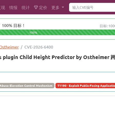
复现
情报
统计
定价
更多
100% 目标！
目标: 100
100%
 Ostheimer
CVE-2026-6400
s plugin Child Height Predictor by Osthe
 Abuse Elevation Control Mechanism
T1190 · Exploit Public-Facing Applicati