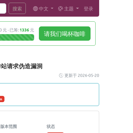
中文
主题
登录
搜索
0 元 · 已筹:
1336
元
请我们喝杯咖啡
imer 跨站请求伪造漏洞
更新于 2026-05-20
on
版本范围
状态