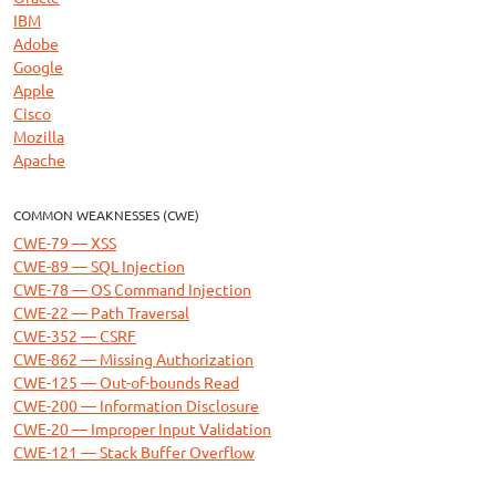
IBM
Adobe
Google
Apple
Cisco
Mozilla
Apache
COMMON WEAKNESSES (CWE)
CWE-79 — XSS
CWE-89 — SQL Injection
CWE-78 — OS Command Injection
CWE-22 — Path Traversal
CWE-352 — CSRF
CWE-862 — Missing Authorization
CWE-125 — Out-of-bounds Read
CWE-200 — Information Disclosure
CWE-20 — Improper Input Validation
CWE-121 — Stack Buffer Overflow