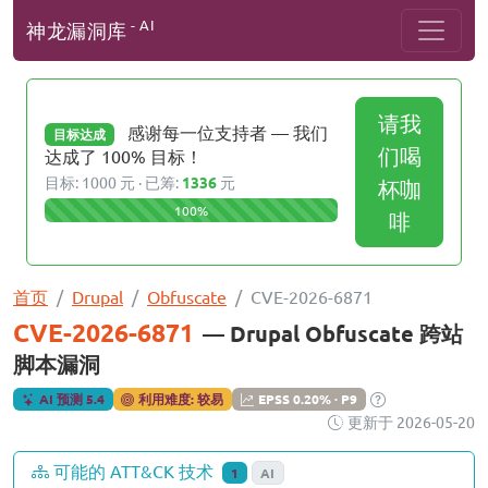
- AI
神龙漏洞库
请我
感谢每一位支持者 — 我们
目标达成
们喝
达成了 100% 目标！
目标: 1000 元 · 已筹:
1336
元
杯咖
100%
啡
首页
Drupal
Obfuscate
CVE-2026-6871
CVE-2026-6871
— Drupal Obfuscate 跨站
脚本漏洞
AI 预测 5.4
利用难度: 较易
EPSS 0.20% · P9
更新于 2026-05-20
可能的 ATT&CK 技术
1
AI