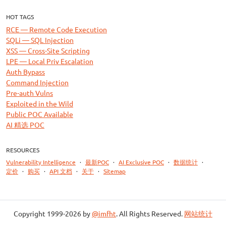
HOT TAGS
RCE — Remote Code Execution
SQLi — SQL Injection
XSS — Cross-Site Scripting
LPE — Local Priv Escalation
Auth Bypass
Command Injection
Pre-auth Vulns
Exploited in the Wild
Public POC Available
AI 精选 POC
RESOURCES
Vulnerability Intelligence
·
最新POC
·
AI Exclusive POC
·
数据统计
·
定价
·
购买
·
API 文档
·
关于
·
Sitemap
Copyright 1999-2026 by
@imfht
. All Rights Reserved.
网站统计