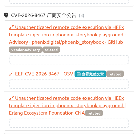
CVE-2026-8467 厂商安全公告
(3)
🔗 Unauthenticated remote code execution via HEEx
template injection in phoenix_storybook playground ·
Advisory · phenixdigital/phoenix_storybook · GitHub
vendor-advisory
related
🔗 EEF-CVE-2026-8467 - OSV
查看完整文章
related
🔗 Unauthenticated remote code execution via HEEx
template injection in phoenix_storybook playground |
Erlang Ecosystem Foundation CNA
related