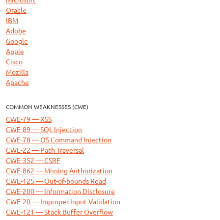
Oracle
IBM
Adobe
Google
Apple
Cisco
Mozilla
Apache
COMMON WEAKNESSES (CWE)
CWE-79 — XSS
CWE-89 — SQL Injection
CWE-78 — OS Command Injection
CWE-22 — Path Traversal
CWE-352 — CSRF
CWE-862 — Missing Authorization
CWE-125 — Out-of-bounds Read
CWE-200 — Information Disclosure
CWE-20 — Improper Input Validation
CWE-121 — Stack Buffer Overflow