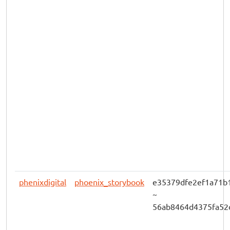
phenixdigital
phoenix_storybook
e35379dfe2ef1a71b
~
56ab8464d4375fa52