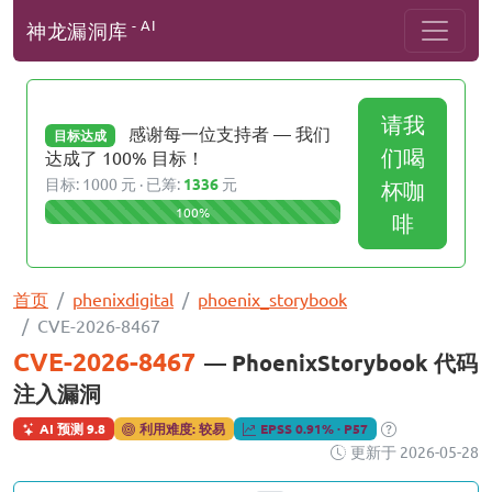
- AI
神龙漏洞库
请我
感谢每一位支持者 — 我们
目标达成
们喝
达成了 100% 目标！
目标: 1000 元 · 已筹:
1336
元
杯咖
100%
啡
首页
phenixdigital
phoenix_storybook
CVE-2026-8467
CVE-2026-8467
— PhoenixStorybook 代码
注入漏洞
AI 预测 9.8
利用难度: 较易
EPSS 0.91% · P57
更新于 2026-05-28