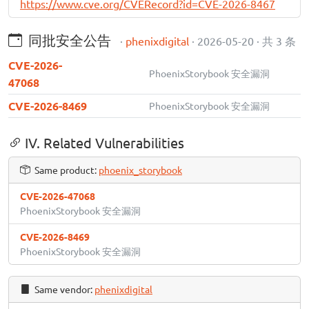
https://www.cve.org/CVERecord?id=CVE-2026-8467
同批安全公告
·
phenixdigital
· 2026-05-20 · 共 3 条
CVE-2026-
PhoenixStorybook 安全漏洞
47068
CVE-2026-8469
PhoenixStorybook 安全漏洞
IV. Related Vulnerabilities
Same product:
phoenix_storybook
CVE-2026-47068
PhoenixStorybook 安全漏洞
CVE-2026-8469
PhoenixStorybook 安全漏洞
Same vendor:
phenixdigital