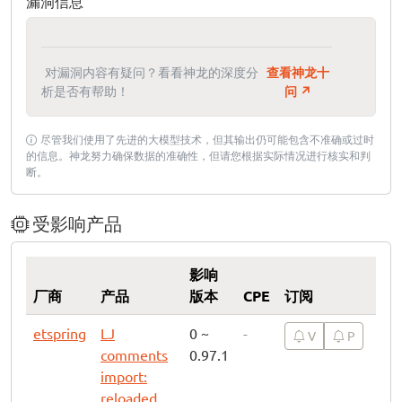
漏洞信息
对漏洞内容有疑问？看看神龙的深度分
查看神龙十
析是否有帮助！
问 ↗
尽管我们使用了先进的大模型技术，但其输出仍可能包含不准确或过时
的信息。神龙努力确保数据的准确性，但请您根据实际情况进行核实和判
断。
受影响产品
影响
厂商
产品
版本
CPE
订阅
etspring
LJ
0 ~
-
V
P
comments
0.97.1
import:
reloaded