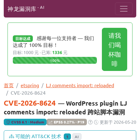
- AI
神龙漏洞库
请我
感谢每一位支持者 — 我们
目标达成
们喝
达成了 100% 目标！
目标: 1000 元 · 已筹:
1336
元
杯咖
100%
啡
首页
etspring
LJ comments import: reloaded
CVE-2026-8624
CVE-2026-8624
— WordPress plugin LJ
comments import: reloaded 跨站脚本漏洞
更新于 2026-05-20
CVSS 6.1 · Medium
EPSS 0.27% · P19
可能的 ATT&CK 技术
1
AI