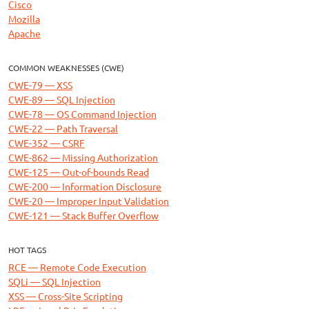
Cisco
Mozilla
Apache
COMMON WEAKNESSES (CWE)
CWE-79 — XSS
CWE-89 — SQL Injection
CWE-78 — OS Command Injection
CWE-22 — Path Traversal
CWE-352 — CSRF
CWE-862 — Missing Authorization
CWE-125 — Out-of-bounds Read
CWE-200 — Information Disclosure
CWE-20 — Improper Input Validation
CWE-121 — Stack Buffer Overflow
HOT TAGS
RCE — Remote Code Execution
SQLi — SQL Injection
XSS — Cross-Site Scripting