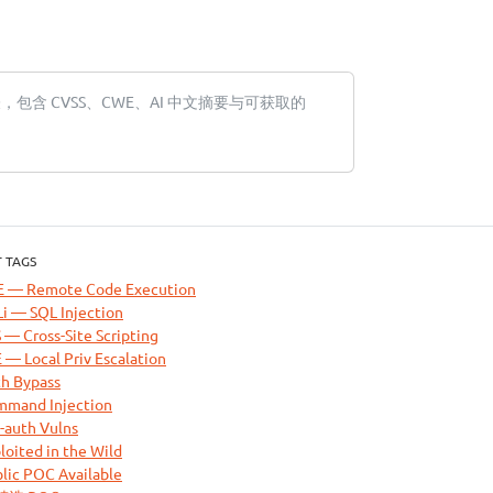
包含 CVSS、CWE、AI 中文摘要与可获取的
 TAGS
E — Remote Code Execution
i — SQL Injection
 — Cross-Site Scripting
 — Local Priv Escalation
h Bypass
mand Injection
-auth Vulns
loited in the Wild
lic POC Available