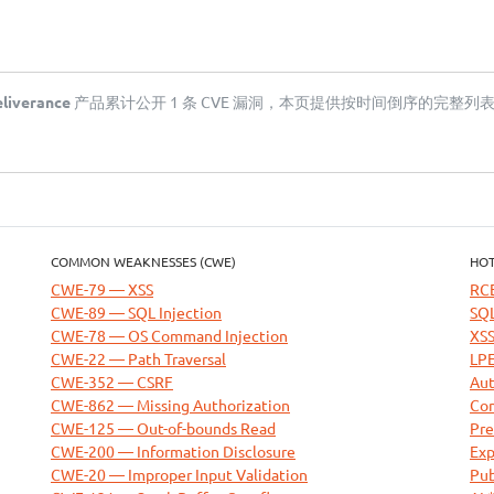
eliverance
产品累计公开 1 条 CVE 漏洞，本页提供按时间倒序的完整列表，
COMMON WEAKNESSES (CWE)
HOT
CWE-79 — XSS
RC
CWE-89 — SQL Injection
SQL
CWE-78 — OS Command Injection
XSS
CWE-22 — Path Traversal
LPE
CWE-352 — CSRF
Aut
CWE-862 — Missing Authorization
Com
CWE-125 — Out-of-bounds Read
Pre
CWE-200 — Information Disclosure
Exp
CWE-20 — Improper Input Validation
Pub