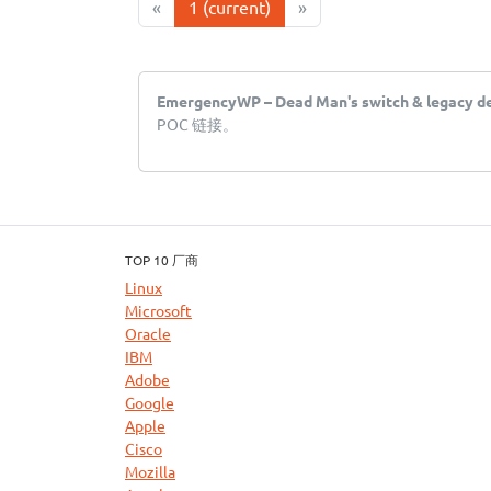
«
1
(current)
»
EmergencyWP – Dead Man's switch & legacy d
POC 链接。
TOP 10 厂商
Linux
Microsoft
Oracle
IBM
Adobe
Google
Apple
Cisco
Mozilla