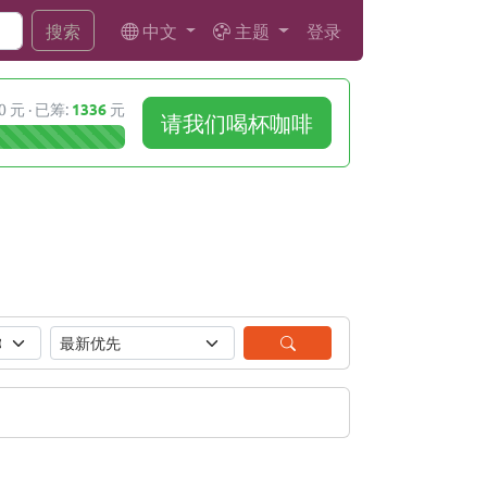
中文
主题
登录
搜索
0 元 · 已筹:
1336
元
请我们喝杯咖啡