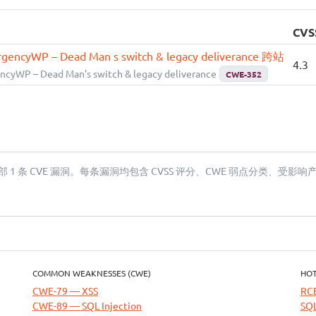
CVS
gencyWP – Dead Man s switch & legacy deliverance 跨站
4.3
cyWP – Dead Man's switch & legacy deliverance
CWE-352
1 条 CVE 漏洞。每条漏洞均包含 CVSS 评分、CWE 弱点分类、受影
COMMON WEAKNESSES (CWE)
HOT
CWE-79 — XSS
RC
CWE-89 — SQL Injection
SQL