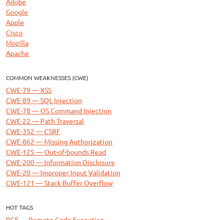
Adobe
Google
Apple
Cisco
Mozilla
Apache
COMMON WEAKNESSES (CWE)
CWE-79 — XSS
CWE-89 — SQL Injection
CWE-78 — OS Command Injection
CWE-22 — Path Traversal
CWE-352 — CSRF
CWE-862 — Missing Authorization
CWE-125 — Out-of-bounds Read
CWE-200 — Information Disclosure
CWE-20 — Improper Input Validation
CWE-121 — Stack Buffer Overflow
HOT TAGS
RCE — Remote Code Execution