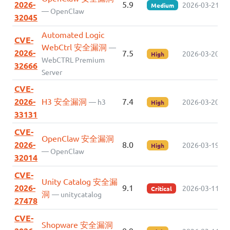
2026-
5.9
2026-03-21
Medium
— OpenClaw
32045
Automated Logic
CVE-
WebCtrl 安全漏洞
—
2026-
7.5
2026-03-20
High
WebCTRL Premium
32666
Server
CVE-
2026-
H3 安全漏洞
7.4
— h3
2026-03-20
High
33131
CVE-
OpenClaw 安全漏洞
2026-
8.0
2026-03-19
High
— OpenClaw
32014
CVE-
Unity Catalog 安全漏
2026-
9.1
2026-03-11
Critical
洞
— unitycatalog
27478
CVE-
Shopware 安全漏洞