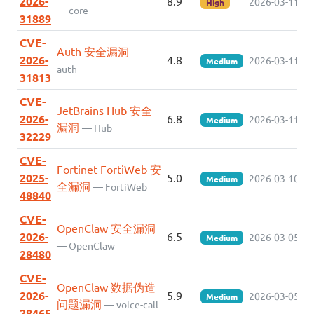
2026-
8.9
2026-03-11
High
— core
31889
CVE-
Auth 安全漏洞
—
2026-
4.8
2026-03-11
Medium
auth
31813
CVE-
JetBrains Hub 安全
2026-
6.8
2026-03-11
Medium
漏洞
— Hub
32229
CVE-
Fortinet FortiWeb 安
2025-
5.0
2026-03-10
Medium
全漏洞
— FortiWeb
48840
CVE-
OpenClaw 安全漏洞
2026-
6.5
2026-03-05
Medium
— OpenClaw
28480
CVE-
OpenClaw 数据伪造
2026-
5.9
2026-03-05
Medium
问题漏洞
— voice-call
28465