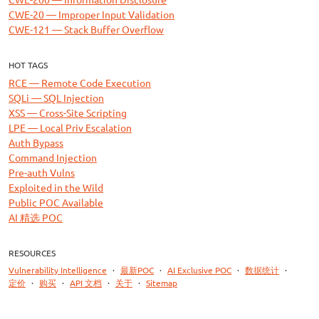
CWE-20 — Improper Input Validation
CWE-121 — Stack Buffer Overflow
HOT TAGS
RCE — Remote Code Execution
SQLi — SQL Injection
XSS — Cross-Site Scripting
LPE — Local Priv Escalation
Auth Bypass
Command Injection
Pre-auth Vulns
Exploited in the Wild
Public POC Available
AI 精选 POC
RESOURCES
Vulnerability Intelligence
·
最新POC
·
AI Exclusive POC
·
数据统计
·
定价
·
购买
·
API 文档
·
关于
·
Sitemap