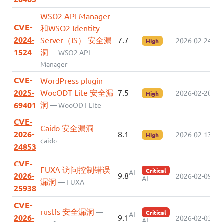
WSO2 API Manager
CVE-
和WSO2 Identity
2024-
Server（IS） 安全漏
7.7
2026-02-24
High
1524
洞
— WSO2 API
Manager
CVE-
WordPress plugin
2025-
WooODT Lite 安全漏
7.5
2026-02-20
High
洞
69401
— WooODT Lite
CVE-
Caido 安全漏洞
—
2026-
8.1
2026-02-13
High
caido
24853
CVE-
FUXA 访问控制错误
Critical
AI
2026-
9.8
2026-02-09
AI
漏洞
— FUXA
25938
CVE-
rustfs 安全漏洞
—
Critical
AI
2026-
9.1
2026-02-03
AI