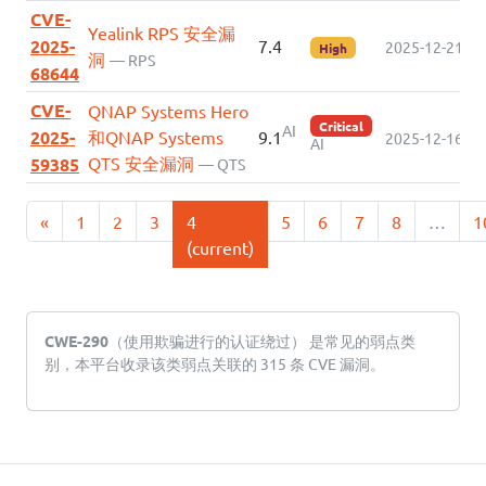
CVE-
Yealink RPS 安全漏
2025-
7.4
2025-12-21
High
洞
— RPS
68644
CVE-
QNAP Systems Hero
Critical
AI
2025-
和QNAP Systems
9.1
2025-12-16
AI
QTS 安全漏洞
59385
— QTS
«
1
2
3
4
5
6
7
8
…
1
(current)
CWE-290
（使用欺骗进行的认证绕过） 是常见的弱点类
别，本平台收录该类弱点关联的 315 条 CVE 漏洞。