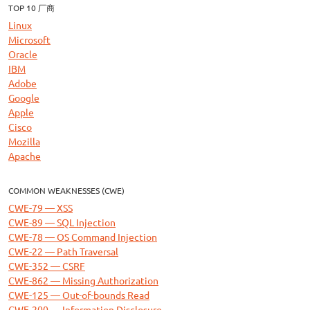
TOP 10 厂商
Linux
Microsoft
Oracle
IBM
Adobe
Google
Apple
Cisco
Mozilla
Apache
COMMON WEAKNESSES (CWE)
CWE-79 — XSS
CWE-89 — SQL Injection
CWE-78 — OS Command Injection
CWE-22 — Path Traversal
CWE-352 — CSRF
CWE-862 — Missing Authorization
CWE-125 — Out-of-bounds Read
CWE-200 — Information Disclosure