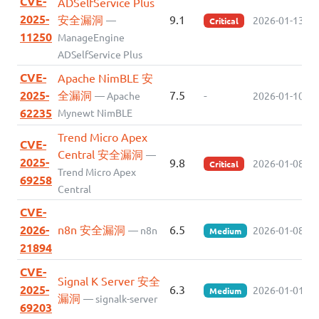
CVE-
ADSelfService Plus
2025-
安全漏洞
9.1
—
2026-01-13
Critical
11250
ManageEngine
ADSelfService Plus
CVE-
Apache NimBLE 安
2025-
全漏洞
7.5
-
— Apache
2026-01-10
62235
Mynewt NimBLE
Trend Micro Apex
CVE-
Central 安全漏洞
—
2025-
9.8
2026-01-08
Critical
Trend Micro Apex
69258
Central
CVE-
2026-
n8n 安全漏洞
6.5
— n8n
2026-01-08
Medium
21894
CVE-
Signal K Server 安全
2025-
6.3
2026-01-01
Medium
漏洞
— signalk-server
69203