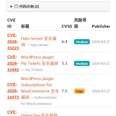
代码示例 (2)
CVE
风险等
ID
标题
CVSS
级
Published
CVE-
Nats-Server 安全漏
2026-
6.4
2026-03-25
Medium
洞
— nats-server
33223
CVE-
WordPress plugin
2026-
My Tickets 安全漏洞
5.3
2026-03-25
Medium
32492
— My Tickets
WordPress plugin
CVE-
Subscriptions for
2026-
WooCommerce 安全
7.5
2026-03-25
High
24372
漏洞
— Subscriptions
for WooCommerce
CVE-
OpenClaw 安全漏洞