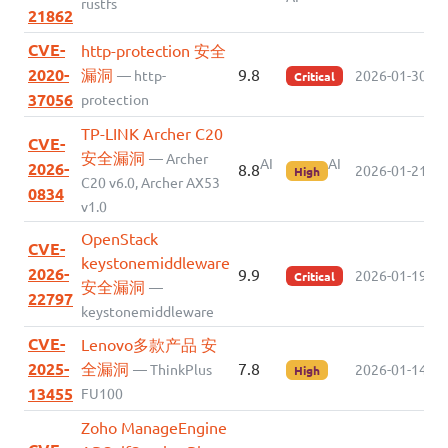
rustfs
21862
CVE-
http-protection 安全
2020-
漏洞
9.8
— http-
2026-01-30
Critical
37056
protection
TP-LINK Archer C20
CVE-
安全漏洞
— Archer
AI
AI
2026-
8.8
2026-01-21
High
C20 v6.0, Archer AX53
0834
v1.0
OpenStack
CVE-
keystonemiddleware
2026-
9.9
2026-01-19
Critical
安全漏洞
—
22797
keystonemiddleware
CVE-
Lenovo多款产品 安
2025-
全漏洞
7.8
— ThinkPlus
2026-01-14
High
13455
FU100
Zoho ManageEngine