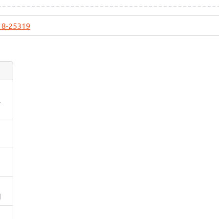
18-25319
入
洞