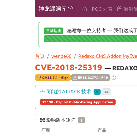
- AI
神龙漏洞库
POC 列表
漏洞
感谢每一位支持者 — 我们达成了 
目标达成
首页
wende60
Redaxo CMS Addon MyEve
CVE-2018-25319
— REDAXO
CVSS 7.1 · High
EPSS 0.27% · P19
可能的 ATT&CK 技术
1
AI
T1190 · Exploit Public-Facing Application
影响版本矩阵
1
厂商
产品