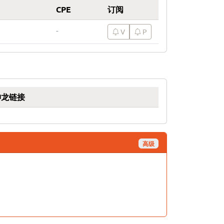
CPE
订阅
-
V
P
神龙链接
高级