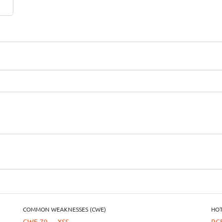
洞
COMMON WEAKNESSES (CWE)
HOT
CWE-79 — XSS
RC