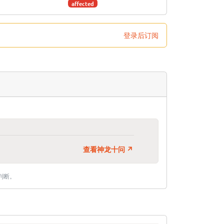
affected
登录后订阅
查看神龙十问 ↗
判断。