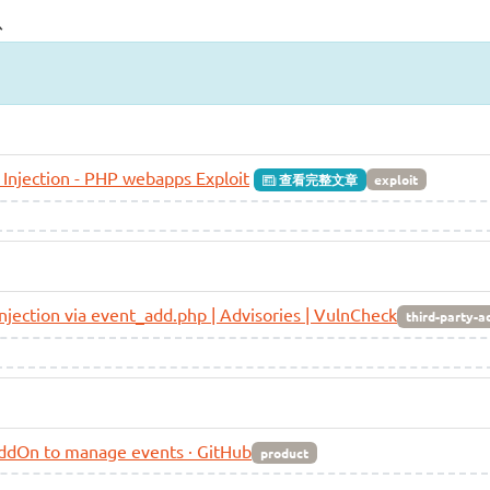
息
Injection - PHP webapps Exploit
查看完整文章
exploit
ection via event_add.php | Advisories | VulnCheck
third-party-a
ddOn to manage events · GitHub
product