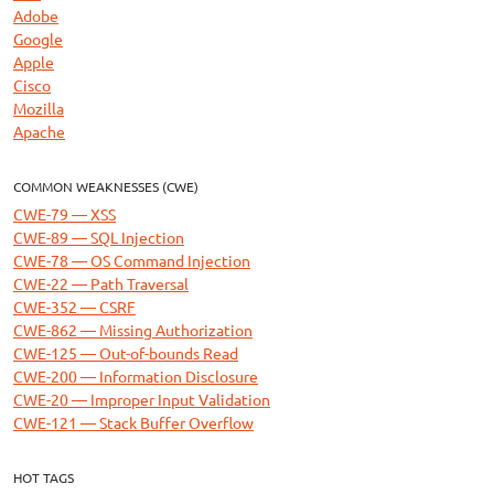
Adobe
Google
Apple
Cisco
Mozilla
Apache
COMMON WEAKNESSES (CWE)
CWE-79 — XSS
CWE-89 — SQL Injection
CWE-78 — OS Command Injection
CWE-22 — Path Traversal
CWE-352 — CSRF
CWE-862 — Missing Authorization
CWE-125 — Out-of-bounds Read
CWE-200 — Information Disclosure
CWE-20 — Improper Input Validation
CWE-121 — Stack Buffer Overflow
HOT TAGS