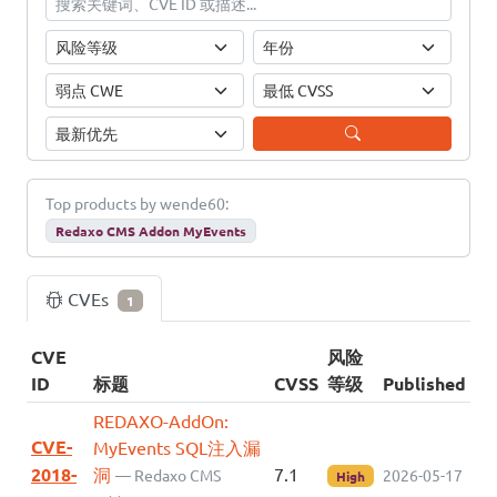
Top products by wende60:
Redaxo CMS Addon MyEvents
CVEs
1
CVE
风险
ID
标题
CVSS
等级
Published
REDAXO-AddOn:
CVE-
MyEvents SQL注入漏
2018-
洞
7.1
— Redaxo CMS
2026-05-17
High