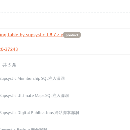
ng-table-by-supsystic.1.8.7.zip
product
20-37243
 · 共 5 条
n Supsystic Membership SQL注入漏洞
n Supsystic Ultimate Maps SQL注入漏洞
 Supsystic Digital Publications 跨站脚本漏洞
n Supsystic Backup 安全漏洞