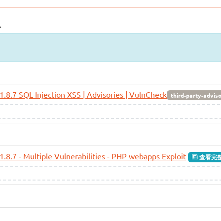
息
1.8.7 SQL Injection XSS | Advisories | VulnCheck
third-party-advis
1.8.7 - Multiple Vulnerabilities - PHP webapps Exploit
查看完