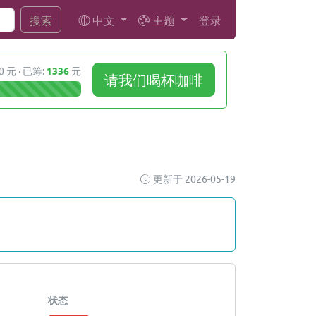
中文
主题
登录
搜索
0 元 · 已筹:
1336
元
请我们喝杯咖啡
更新于 2026-05-19
状态