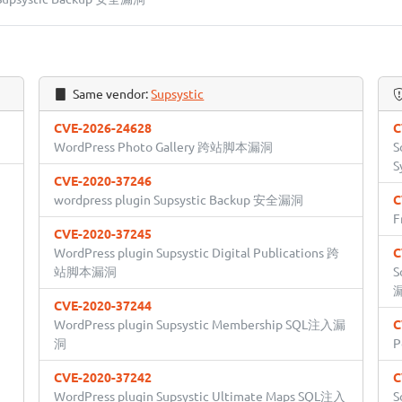
Same vendor:
Supsystic
CVE-2026-24628
C
WordPress Photo Gallery 跨站脚本漏洞
S
S
CVE-2020-37246
wordpress plugin Supsystic Backup 安全漏洞
C
CVE-2020-37245
WordPress plugin Supsystic Digital Publications 跨
C
站脚本漏洞
S
CVE-2020-37244
WordPress plugin Supsystic Membership SQL注入漏
C
洞
P
CVE-2020-37242
C
WordPress plugin Supsystic Ultimate Maps SQL注入
S