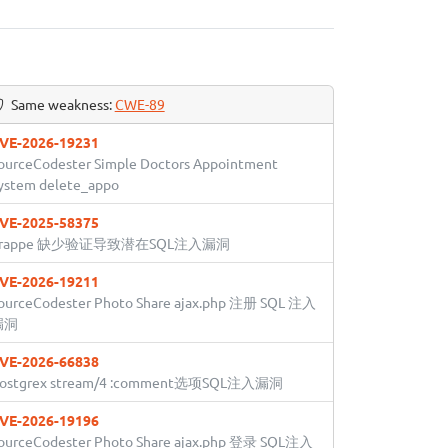
Same weakness:
CWE-89
VE-2026-19231
ourceCodester Simple Doctors Appointment
ystem delete_appo
VE-2025-58375
Frappe 缺少验证导致潜在SQL注入漏洞
VE-2026-19211
ourceCodester Photo Share ajax.php 注册 SQL 注入
漏洞
VE-2026-66838
ostgrex stream/4 :comment选项SQL注入漏洞
VE-2026-19196
ourceCodester Photo Share ajax.php 登录 SQL注入