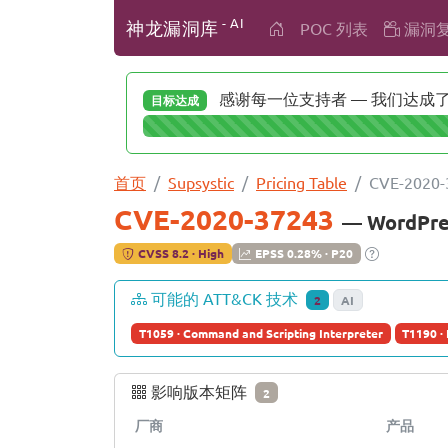
- AI
神龙漏洞库
POC 列表
漏洞
感谢每一位支持者 — 我们达成了 
目标达成
首页
Supsystic
Pricing Table
CVE-2020-
CVE-2020-37243
— WordPre
CVSS 8.2 · High
EPSS 0.28% · P20
可能的 ATT&CK 技术
2
AI
T1059 · Command and Scripting Interpreter
T1190 · 
影响版本矩阵
2
厂商
产品