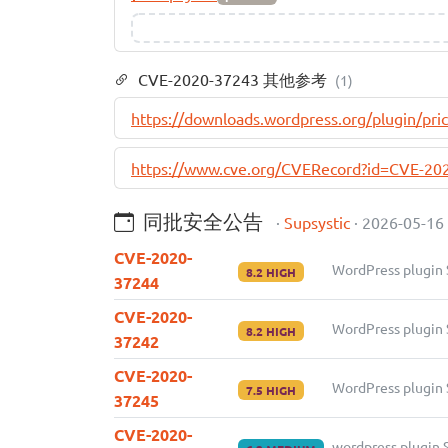
CVE-2020-37243 其他参考
(1)
https://downloads.wordpress.org/plugin/prici
https://www.cve.org/CVERecord?id=CVE-20
同批安全公告
·
Supsystic
· 2026-05-16
CVE-2020-
WordPress plugi
8.2 HIGH
37244
CVE-2020-
WordPress plugi
8.2 HIGH
37242
CVE-2020-
WordPress plugin
7.5 HIGH
37245
CVE-2020-
wordpress plugi