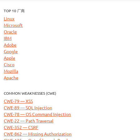
TOP 10 厂商
Linux
Microsoft
Oracle
IBM
Adobe
Google
Apple
Cisco
Mozilla
Apache
COMMON WEAKNESSES (CWE)
CWE-79 — XSS
CWE-89 — SQL Injection
CWE-78 — OS Command Injection
CWE-22 — Path Traversal
CWE-352 — CSRF
CWE-862 — Missing Authorization