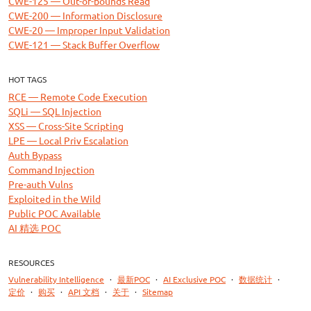
CWE-125 — Out-of-bounds Read
CWE-200 — Information Disclosure
CWE-20 — Improper Input Validation
CWE-121 — Stack Buffer Overflow
HOT TAGS
RCE — Remote Code Execution
SQLi — SQL Injection
XSS — Cross-Site Scripting
LPE — Local Priv Escalation
Auth Bypass
Command Injection
Pre-auth Vulns
Exploited in the Wild
Public POC Available
AI 精选 POC
RESOURCES
Vulnerability Intelligence
·
最新POC
·
AI Exclusive POC
·
数据统计
·
定价
·
购买
·
API 文档
·
关于
·
Sitemap