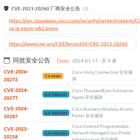
CVE-2023-20260 厂商安全公告
(1)
https://sec.cloudapps.cisco.com/security/center/content/Ci
sa-pi-epnm-wkZJeyeq
https://www.cve.org/CVERecord?id=CVE-2023-20260
同批安全公告
·
Cisco
· 2024-01-17 · 共 9 条
CVE-2024-
Cisco Unity Connection 安全漏
7.3 HIGH
洞
20272
CVE-2024-
Cisco ThousandEyes Enterprise
6.8 MEDIUM
Agent 安全漏洞
20277
CVE-2024-
Cisco Business Wireless Access
6.5 MEDIUM
Points 安全漏洞
20287
Cisco Evolved Programmable
CVE-2023-
Network ManagerCisco Prime
6.5 MEDIUM
20258
Infrastructure 安全漏洞