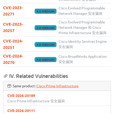
CVE-2023-
Cisco Evolved Programmable
6.5 MEDIUM
Network Manager 安全漏洞
20271
Cisco Evolved Programmable
CVE-2023-
Network Manager 和 Cisco
4.8 MEDIUM
20257
Prime Infrastructure 安全漏洞
CVE-2024-
Cisco Identity Services Engine
4.8 MEDIUM
安全漏洞
20251
CVE-2024-
Cisco BroadWorks Application
4.8 MEDIUM
安全漏洞
20270
IV. Related Vulnerabilities
Same product:
Cisco Prime Infrastructure
CVE-2026-20189
Cisco Prime Infrastructure 安全漏洞
CVE-2026-20111