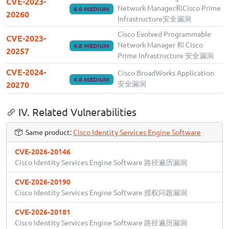
CVE-2023-
Network Manager和Cisco Prime
6.0 MEDIUM
20260
Infrastructure安全漏洞
Cisco Evolved Programmable
CVE-2023-
Network Manager 和 Cisco
4.8 MEDIUM
20257
Prime Infrastructure 安全漏洞
CVE-2024-
Cisco BroadWorks Application
4.8 MEDIUM
安全漏洞
20270
IV. Related Vulnerabilities
Same product:
Cisco Identity Services Engine Software
CVE-2026-20146
Cisco Identity Services Engine Software 路径遍历漏洞
CVE-2026-20190
Cisco Identity Services Engine Software 授权问题漏洞
CVE-2026-20181
Cisco Identity Services Engine Software 路径遍历漏洞