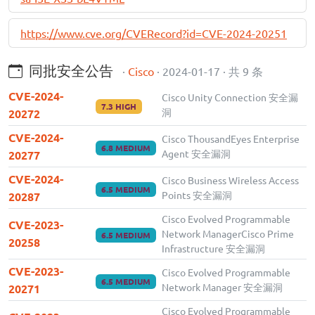
https://www.cve.org/CVERecord?id=CVE-2024-20251
同批安全公告
·
Cisco
· 2024-01-17 · 共 9 条
CVE-2024-
Cisco Unity Connection 安全漏
7.3 HIGH
洞
20272
CVE-2024-
Cisco ThousandEyes Enterprise
6.8 MEDIUM
Agent 安全漏洞
20277
CVE-2024-
Cisco Business Wireless Access
6.5 MEDIUM
Points 安全漏洞
20287
Cisco Evolved Programmable
CVE-2023-
Network ManagerCisco Prime
6.5 MEDIUM
20258
Infrastructure 安全漏洞
CVE-2023-
Cisco Evolved Programmable
6.5 MEDIUM
Network Manager 安全漏洞
20271
Cisco Evolved Programmable