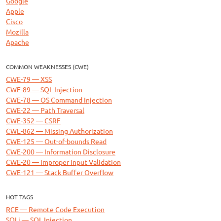
Google
Apple
Cisco
Mozilla
Apache
COMMON WEAKNESSES (CWE)
CWE-79 — XSS
CWE-89 — SQL Injection
CWE-78 — OS Command Injection
CWE-22 — Path Traversal
CWE-352 — CSRF
CWE-862 — Missing Authorization
CWE-125 — Out-of-bounds Read
CWE-200 — Information Disclosure
CWE-20 — Improper Input Validation
CWE-121 — Stack Buffer Overflow
HOT TAGS
RCE — Remote Code Execution
SQLi — SQL Injection