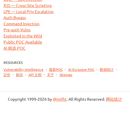
XSS — Cross-Site Scripting
LPE — Local Priv Escalation
Auth Bypass
Command Injection
Pre-auth Vulns
Exploited in the Wild
Public POC Available
AI 精选 POC
RESOURCES
Vulnerability Intelligence
·
最新POC
·
AI Exclusive POC
·
数据统计
·
定价
·
购买
·
API 文档
·
关于
·
Sitemap
Copyright 1999-2026 by
@imfht
. All Rights Reserved.
网站统计