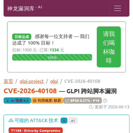
- AI
神龙漏洞库
请我
感谢每一位支持者 — 我们
目标达成
们喝
达成了 100% 目标！
目标: 1000 元 · 已筹:
1336
元
杯咖
100%
啡
首页
glpi-project
glpi
CVE-2026-40108
CVE-2026-40108
— GLPI 跨站脚本漏洞
AI 预测 4.3
利用难度: 较易
EPSS 0.27% · P19
更新于 2026-06-13
可能的 ATT&CK 技术
1
AI
T1189 · Drive-by Compromise