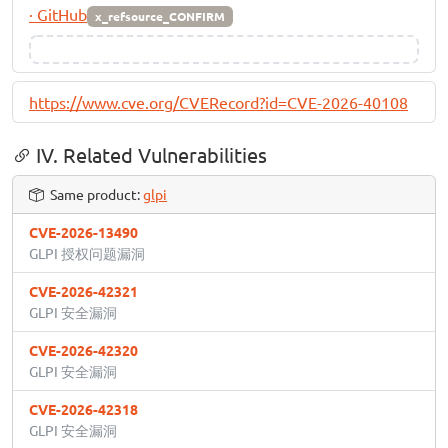
· GitHub
x_refsource_CONFIRM
https://www.cve.org/CVERecord?id=CVE-2026-40108
IV. Related Vulnerabilities
Same product:
glpi
CVE-2026-13490
GLPI 授权问题漏洞
CVE-2026-42321
GLPI 安全漏洞
CVE-2026-42320
GLPI 安全漏洞
CVE-2026-42318
GLPI 安全漏洞