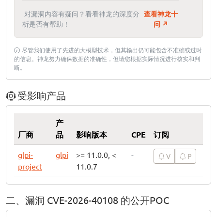
对漏洞内容有疑问？看看神龙的深度分
查看神龙十
析是否有帮助！
问 ↗
尽管我们使用了先进的大模型技术，但其输出仍可能包含不准确或过时
的信息。神龙努力确保数据的准确性，但请您根据实际情况进行核实和判
断。
受影响产品
产
厂商
品
影响版本
CPE
订阅
glpi-
glpi
>= 11.0.0, <
-
V
P
project
11.0.7
二、漏洞 CVE-2026-40108 的公开POC