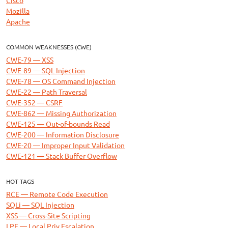
Cisco
Mozilla
Apache
COMMON WEAKNESSES (CWE)
CWE-79 — XSS
CWE-89 — SQL Injection
CWE-78 — OS Command Injection
CWE-22 — Path Traversal
CWE-352 — CSRF
CWE-862 — Missing Authorization
CWE-125 — Out-of-bounds Read
CWE-200 — Information Disclosure
CWE-20 — Improper Input Validation
CWE-121 — Stack Buffer Overflow
HOT TAGS
RCE — Remote Code Execution
SQLi — SQL Injection
XSS — Cross-Site Scripting
LPE — Local Priv Escalation