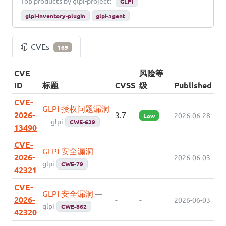
Top products by glpi-project:
GLPI
glpi-inventory-plugin
glpi-agent
CVEs
169
CVE
风险等
ID
标题
CVSS
级
Published
CVE-
GLPI 授权问题漏洞
2026-
3.7
2026-06-28
Low
— glpi
CWE-639
13490
CVE-
GLPI 安全漏洞
—
2026-
-
-
2026-06-03
glpi
CWE-79
42321
CVE-
GLPI 安全漏洞
—
2026-
-
-
2026-06-03
glpi
CWE-862
42320