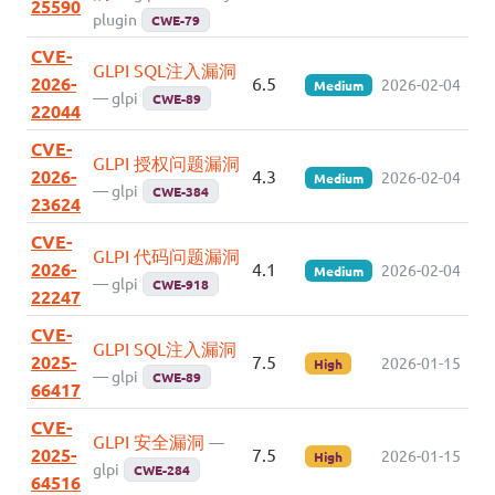
25590
plugin
CWE-79
CVE-
GLPI SQL注入漏洞
2026-
6.5
2026-02-04
Medium
— glpi
CWE-89
22044
CVE-
GLPI 授权问题漏洞
2026-
4.3
2026-02-04
Medium
— glpi
CWE-384
23624
CVE-
GLPI 代码问题漏洞
2026-
4.1
2026-02-04
Medium
— glpi
CWE-918
22247
CVE-
GLPI SQL注入漏洞
2025-
7.5
2026-01-15
High
— glpi
CWE-89
66417
CVE-
GLPI 安全漏洞
—
2025-
7.5
2026-01-15
High
glpi
CWE-284
64516