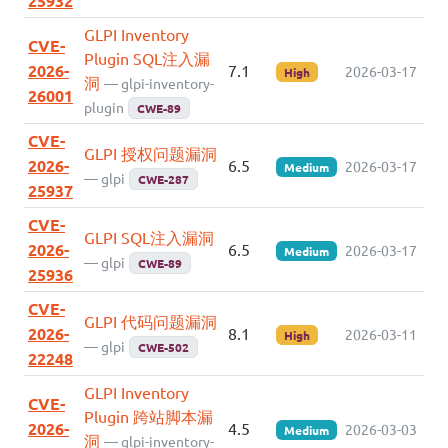
25932
GLPI Inventory
CVE-
Plugin SQL注入漏
2026-
7.1
2026-03-17
High
洞
— glpi-inventory-
26001
plugin
CWE-89
CVE-
GLPI 授权问题漏洞
2026-
6.5
2026-03-17
Medium
— glpi
CWE-287
25937
CVE-
GLPI SQL注入漏洞
2026-
6.5
2026-03-17
Medium
— glpi
CWE-89
25936
CVE-
GLPI 代码问题漏洞
2026-
8.1
2026-03-11
High
— glpi
CWE-502
22248
GLPI Inventory
CVE-
Plugin 跨站脚本漏
2026-
4.5
2026-03-03
Medium
洞
— glpi-inventory-