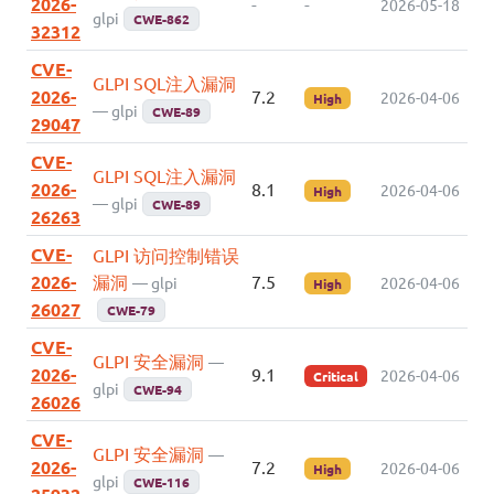
2026-
-
-
2026-05-18
glpi
CWE-862
32312
CVE-
GLPI SQL注入漏洞
2026-
7.2
2026-04-06
High
— glpi
CWE-89
29047
CVE-
GLPI SQL注入漏洞
2026-
8.1
2026-04-06
High
— glpi
CWE-89
26263
CVE-
GLPI 访问控制错误
2026-
漏洞
7.5
— glpi
2026-04-06
High
26027
CWE-79
CVE-
GLPI 安全漏洞
—
2026-
9.1
2026-04-06
Critical
glpi
CWE-94
26026
CVE-
GLPI 安全漏洞
—
2026-
7.2
2026-04-06
High
glpi
CWE-116