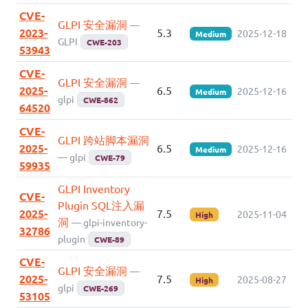
CVE-
GLPI 安全漏洞
—
2023-
5.3
2025-12-18
Medium
GLPI
CWE-203
53943
CVE-
GLPI 安全漏洞
—
2025-
6.5
2025-12-16
Medium
glpi
CWE-862
64520
CVE-
GLPI 跨站脚本漏洞
2025-
6.5
2025-12-16
Medium
— glpi
CWE-79
59935
GLPI Inventory
CVE-
Plugin SQL注入漏
2025-
7.5
2025-11-04
High
洞
— glpi-inventory-
32786
plugin
CWE-89
CVE-
GLPI 安全漏洞
—
2025-
7.5
2025-08-27
High
glpi
CWE-269
53105