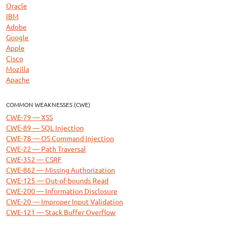
Oracle
IBM
Adobe
Google
Apple
Cisco
Mozilla
Apache
COMMON WEAKNESSES (CWE)
CWE-79 — XSS
CWE-89 — SQL Injection
CWE-78 — OS Command Injection
CWE-22 — Path Traversal
CWE-352 — CSRF
CWE-862 — Missing Authorization
CWE-125 — Out-of-bounds Read
CWE-200 — Information Disclosure
CWE-20 — Improper Input Validation
CWE-121 — Stack Buffer Overflow