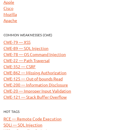
Apple
Cisco
Mozilla
Apache
COMMON WEAKNESSES (CWE)
CWE-79 — XSS
CWE-89 — SQL Injection
CWE-78 — OS Command Injection
CWE-22 — Path Traversal
CWE-352 — CSRF
CWE-862 — Missing Authorization
CWE-125 — Out-of-bounds Read
CWE-200 — Information Disclosure
CWE-20 — Improper Input Validation
CWE-121 — Stack Buffer Overflow
HOT TAGS
RCE — Remote Code Execution
SQLi — SQL Injection