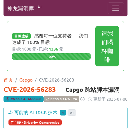
- AI
神龙漏洞库
请我
感谢每一位支持者 — 我们
目标达成
们喝
达成了 100% 目标！
目标: 1000 元 · 已筹:
1336
元
杯咖
100%
啡
首页
Capgo
CVE-2026-56283
CVE-2026-56283
— Capgo 跨站脚本漏洞
更新于 2026-07-08
CVSS 5.4 · Medium
EPSS 0.14% · P4
可能的 ATT&CK 技术
1
AI
T1189 · Drive-by Compromise