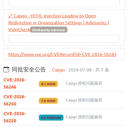
🔗 Capgo - HTML Injection Leading to Open
Redirection in Organization Settings | Advisories |
VulnCheck
third-party-advisory
https://www.cve.org/CVERecord?id=CVE-2026-56283
同批安全公告
·
Capgo
· 2026-07-08 · 共 7 条
CVE-2026-
Capgo 授权问题漏洞
8.1 HIGH
56246
CVE-2026-
Capgo 授权问题漏洞
7.5 HIGH
56250
CVE-2026-
Capgo 授权问题漏洞
6.5 MEDIUM
56220