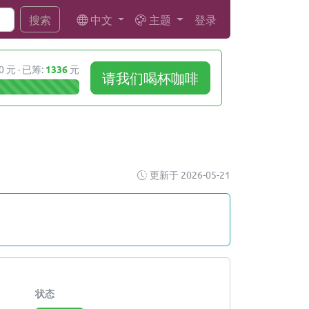
中文
主题
登录
搜索
0 元 · 已筹:
1336
元
请我们喝杯咖啡
更新于 2026-05-21
状态