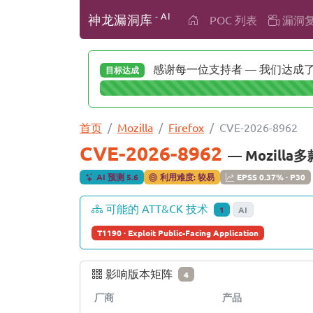
- AI
神龙漏洞库
POC 列表
漏洞
感谢每一位支持者 — 我们达成了 
目标达成
首页
Mozilla
Firefox
CVE-2026-8962
CVE-2026-8962
— Mozill
AI 预测 5.6
利用难度: 较易
EPSS 0.37% · P30
可能的 ATT&CK 技术
1
AI
T1190 · Exploit Public-Facing Application
影响版本矩阵
4
厂商
产品