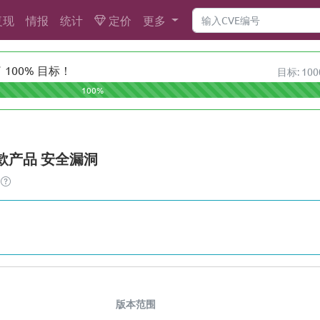
复现
情报
统计
定价
更多
100% 目标！
目标: 100
100%
a多款产品 安全漏洞
版本范围