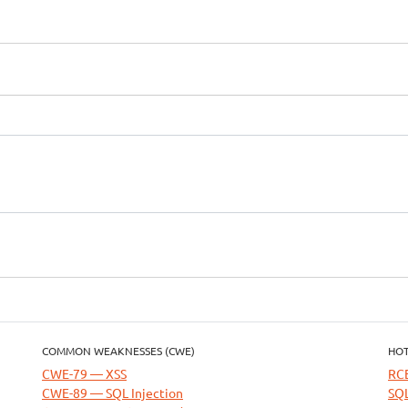
COMMON WEAKNESSES (CWE)
HOT
CWE-79 — XSS
RC
CWE-89 — SQL Injection
SQL