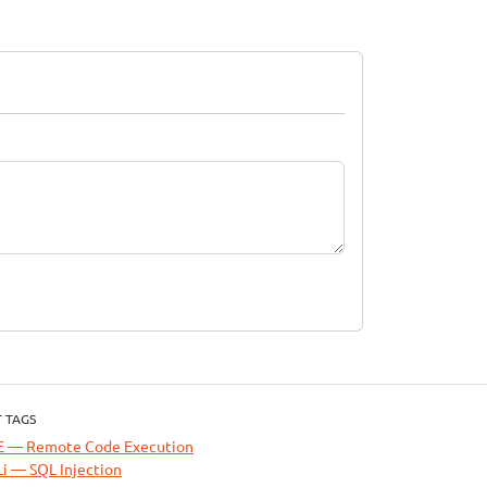
 TAGS
E — Remote Code Execution
i — SQL Injection