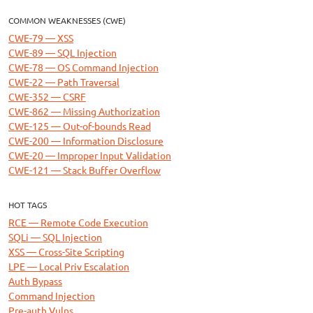
COMMON WEAKNESSES (CWE)
CWE-79 — XSS
CWE-89 — SQL Injection
CWE-78 — OS Command Injection
CWE-22 — Path Traversal
CWE-352 — CSRF
CWE-862 — Missing Authorization
CWE-125 — Out-of-bounds Read
CWE-200 — Information Disclosure
CWE-20 — Improper Input Validation
CWE-121 — Stack Buffer Overflow
HOT TAGS
RCE — Remote Code Execution
SQLi — SQL Injection
XSS — Cross-Site Scripting
LPE — Local Priv Escalation
Auth Bypass
Command Injection
Pre-auth Vulns