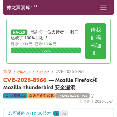
- AI
神龙漏洞库
请我
感谢每一位支持者 — 我们
目标达成
们喝
达成了 100% 目标！
目标: 1000 元 · 已筹:
1336
元
杯咖
100%
啡
首页
Mozilla
Firefox
CVE-2026-8966
CVE-2026-8966
— Mozilla Firefox和
Mozilla Thunderbird 安全漏洞
AI 预测 5.3
利用难度: 较易
EPSS 0.33% · P26
更新于 2026-05-21
可能的 ATT&CK 技术
1
AI