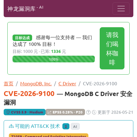
- AI
神龙漏洞库
请我
感谢每一位支持者 — 我们
目标达成
们喝
达成了 100% 目标！
目标: 1000 元 · 已筹:
1336
元
杯咖
100%
啡
首页
MongoDB, Inc.
C Driver
CVE-2026-9100
CVE-2026-9100
— MongoDB C Driver 安全
漏洞
更新于 2026-05-21
CVSS 5.9 · Medium
EPSS 0.28% · P20
可能的 ATT&CK 技术
2
AI
T1059 · Command and Scripting Interpreter