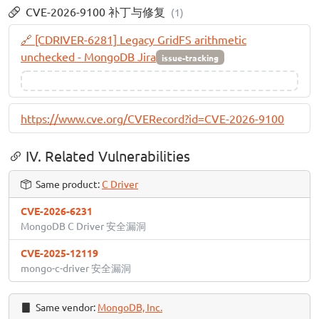
CVE-2026-9100 补丁与修复
(1)
🔗 [CDRIVER-6281] Legacy GridFS arithmetic
unchecked - MongoDB Jira
issue-tracking
https://www.cve.org/CVERecord?id=CVE-2026-9100
IV. Related Vulnerabilities
Same product:
C Driver
CVE-2026-6231
MongoDB C Driver 安全漏洞
CVE-2025-12119
mongo-c-driver 安全漏洞
Same vendor:
MongoDB, Inc.