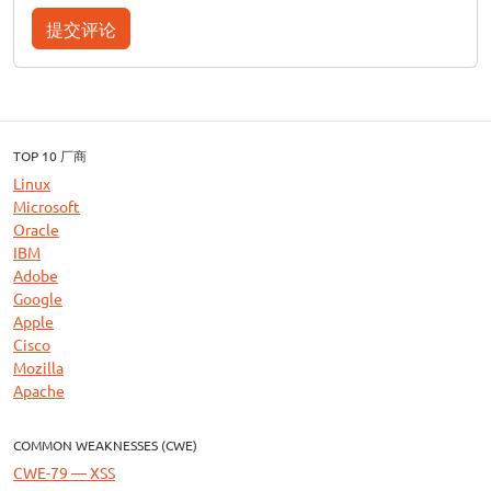
提交评论
TOP 10 厂商
Linux
Microsoft
Oracle
IBM
Adobe
Google
Apple
Cisco
Mozilla
Apache
COMMON WEAKNESSES (CWE)
CWE-79 — XSS