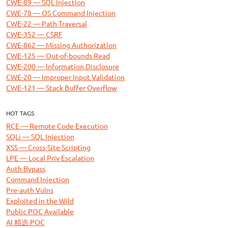
CWE-89 — SQL Injection
CWE-78 — OS Command Injection
CWE-22 — Path Traversal
CWE-352 — CSRF
CWE-862 — Missing Authorization
CWE-125 — Out-of-bounds Read
CWE-200 — Information Disclosure
CWE-20 — Improper Input Validation
CWE-121 — Stack Buffer Overflow
HOT TAGS
RCE — Remote Code Execution
SQLi — SQL Injection
XSS — Cross-Site Scripting
LPE — Local Priv Escalation
Auth Bypass
Command Injection
Pre-auth Vulns
Exploited in the Wild
Public POC Available
AI 精选 POC