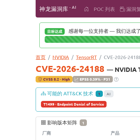
- AI
神龙漏洞库
POC 列表
漏洞
感谢每一位支持者 — 我们达成了 
目标达成
首页
NVIDIA
TensorRT
CVE-2026-2418
CVE-2026-24188
— NVIDI
CVSS 8.2 · High
EPSS 0.39% · P31
可能的 ATT&CK 技术
1
AI
T1499 · Endpoint Denial of Service
影响版本矩阵
1
厂商
产品