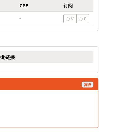
CPE
订阅
-
V
P
神龙链接
高级