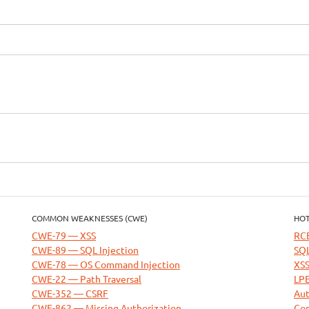
COMMON WEAKNESSES (CWE)
HOT
CWE-79 — XSS
RC
CWE-89 — SQL Injection
SQL
CWE-78 — OS Command Injection
XSS
CWE-22 — Path Traversal
LPE
CWE-352 — CSRF
Aut
CWE-862 — Missing Authorization
Com