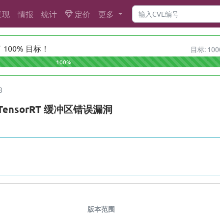
复现
情报
统计
定价
更多
100% 目标！
目标: 100
100%
8
A TensorRT 缓冲区错误漏洞
版本范围