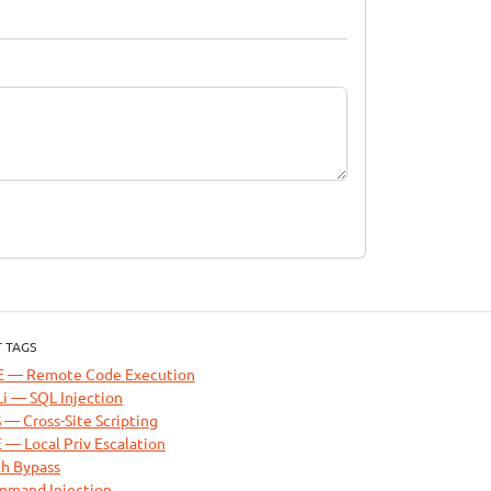
 TAGS
E — Remote Code Execution
i — SQL Injection
 — Cross-Site Scripting
 — Local Priv Escalation
h Bypass
mand Injection