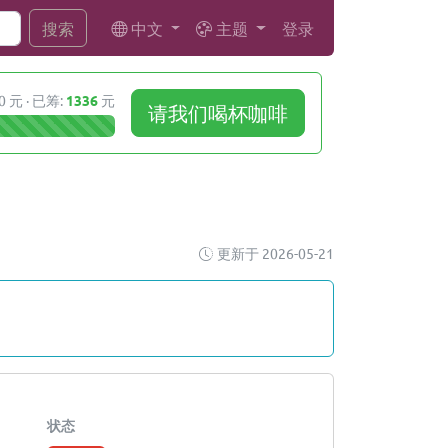
中文
主题
登录
搜索
0 元 · 已筹:
1336
元
请我们喝杯咖啡
更新于 2026-05-21
状态