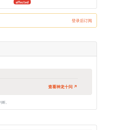
affected
登录后订阅
查看神龙十问 ↗
判断。